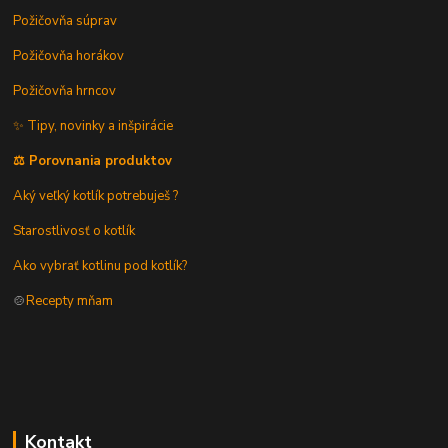
Požičovňa súprav
Požičovňa horákov
Požičovňa hrncov
✨ Tipy, novinky a inšpirácie
⚖️ Porovnania produktov
Aký veľký kotlík potrebuješ ?
Starostlivosť o kotlík
Ako vybrať kotlinu pod kotlík?
🍲
Recepty mňam
Kontakt