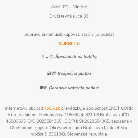
Areál PD - Viničné
Družstevná ulica 33
Súpravu si nemusíš kupovať, stačí si ju požičať
KLIKNI TU
👨‍🍳🍲
Špecialisti na kotlíky
🔐💳
Bezpečná platba
🛡️💸
Garancia vrátenia peňazí
Internetový obchod
kotlik.sk
prevádzkuje spoločnosť ENET CORP,
s.r.o., so sídlom Priekopnícka 10559/24, 821 06 Bratislava, IČO:
46800565, DIČ: 2023584365, IČ DPH: SK2023584365, zapísaná v
Obchodnom registri Okresného súdu Bratislava I, oddiel Sro,
vložka č. 83619/B, Slovenská republika