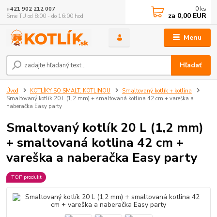
0
ks
+421 902 212 007
za
0,00 EUR
Sme TU od 8:00 - do 16:00 hod
Menu
Hľadať
Úvod
KOTLÍKY SO SMALT. KOTLINOU
Smaltovaný kotlík + kotlina
Smaltovaný kotlík 20 L (1,2 mm) + smaltovaná kotlina 42 cm + vareška a
naberačka Easy party
Smaltovaný kotlík 20 L (1,2 mm)
+ smaltovaná kotlina 42 cm +
vareška a naberačka Easy party
TOP produkt