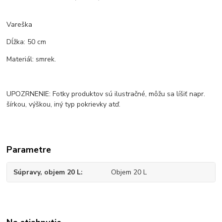
Vareška
Dĺžka: 50 cm
Materiál: smrek.
UPOZRNENIE: Fotky produktov sú ilustračné, môžu sa líšiť napr.
šírkou, výškou, iný typ pokrievky atď.
Parametre
Súpravy, objem 20 L
Objem 20 L