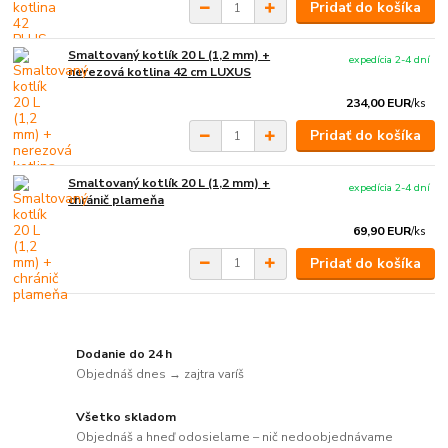
Pridať do košíka
Smaltovaný kotlík 20 L (1,2 mm) +
expedícia 2-4 dní
nerezová kotlina 42 cm LUXUS
234,00 EUR
/
ks
Pridať do košíka
Smaltovaný kotlík 20 L (1,2 mm) +
expedícia 2-4 dní
chránič plameňa
69,90 EUR
/
ks
Pridať do košíka
Dodanie do 24 h
Objednáš dnes → zajtra varíš
Všetko skladom
Objednáš a hneď odosielame – nič nedoobjednávame