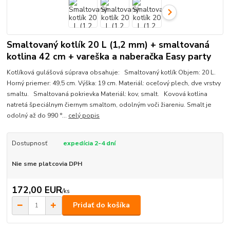
Smaltovaný kotlík 20 L (1,2 mm) + smaltovaná
kotlina 42 cm + vareška a naberačka Easy party
Kotlíková gulášová súprava obsahuje: Smaltovaný kotlík Objem: 20 L.
Horný priemer: 49,5 cm. Výška: 19 cm. Materiál: oceľový plech, dve vrstvy
smaltu. Smaltovaná pokrievka Materiál: kov, smalt. Kovová kotlina
natretá špeciálnym čiernym smaltom, odolným voči žiareniu. Smalt je
odolný až do 990 °...
celý popis
Dostupnosť
expedícia 2-4 dní
Nie sme platcovia DPH
172,00 EUR
/
ks
Pridať do košíka