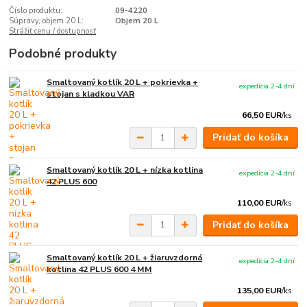
Číslo produktu:
09-4220
Súpravy, objem 20 L:
Objem 20 L
Strážiť cenu / dostupnosť
Podobné produkty
Smaltovaný kotlík 20 L + pokrievka +
expedícia 2-4 dní
stojan s kladkou VAR
66,50 EUR
/
ks
Pridať do košíka
Smaltovaný kotlík 20 L + nízka kotlina
expedícia 2-4 dní
42 PLUS 600
110,00 EUR
/
ks
Pridať do košíka
Smaltovaný kotlík 20 L + žiaruvzdorná
expedícia 2-4 dní
kotlina 42 PLUS 600 4 MM
135,00 EUR
/
ks