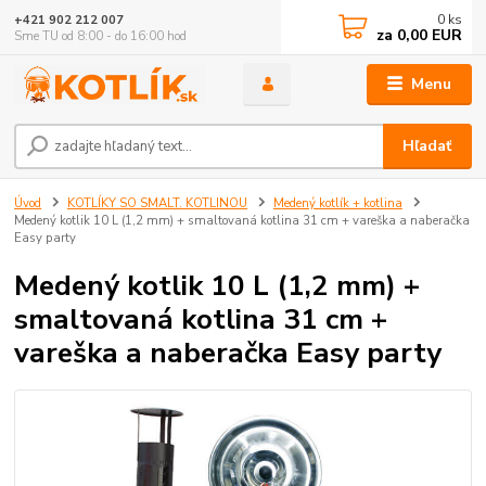
0
ks
+421 902 212 007
za
0,00 EUR
Sme TU od 8:00 - do 16:00 hod
Menu
Hľadať
Úvod
KOTLÍKY SO SMALT. KOTLINOU
Medený kotlík + kotlina
Medený kotlik 10 L (1,2 mm) + smaltovaná kotlina 31 cm + vareška a naberačka
Easy party
Medený kotlik 10 L (1,2 mm) +
smaltovaná kotlina 31 cm +
vareška a naberačka Easy party