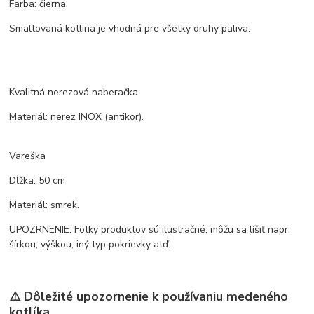
Farba: čierna.
Smaltovaná kotlina je vhodná pre všetky druhy paliva.
Kvalitná nerezová naberačka.
Materiál: nerez INOX (antikor).
Vareška
Dĺžka: 50 cm
Materiál: smrek.
UPOZRNENIE: Fotky produktov sú ilustračné, môžu sa líšiť napr.
šírkou, výškou, iný typ pokrievky atď.
⚠️ Dôležité upozornenie k používaniu medeného
kotlíka