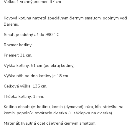
Veľkosť: vrchný priemer: 37 cm.
Kovová kotlina natretá špeciálnym čiernym smaltom, odolným voči
žiareniu.
Smalt je odolný až do 990 ° C.
Rozmer kotliny:
Priemer: 31 cm.
Výška kotliny: 51 cm (po okraj kotliny).
Výška nôh po dno kotliny je 18 cm.
Celková výška: 135 cm.
Hrúbka kotliny: 1 mm.
Kotlina obsahuje: kotlinu, komín (dymovod): rúra, kĺb, strieška na
komín, popolník, otváracie dvierka (+ záklopka na dvierka).
Materiál: kvalitná oceľ ošetrená čiernym smaltom.