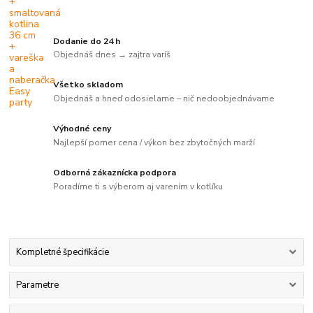
Dodanie do 24 h
Objednáš dnes → zajtra varíš
Všetko skladom
Objednáš a hneď odosielame – nič nedoobjednávame
Výhodné ceny
Najlepší pomer cena / výkon bez zbytočných marží
Odborná zákaznícka podpora
Poradíme ti s výberom aj varením v kotlíku
Kompletné špecifikácie
Parametre