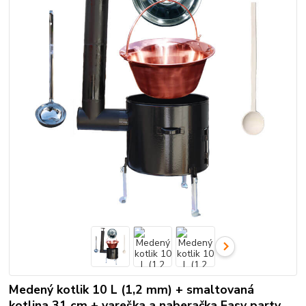
Medený kotlik 10 L (1,2 mm) + smaltovaná
kotlina 31 cm + vareška a naberačka Easy party