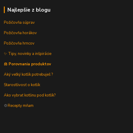
Najlepšie z blogu
Požičovňa súprav
Požičovňa horákov
Požičovňa hrncov
✨ Tipy, novinky a inšpirácie
⚖️ Porovnania produktov
Aký veľký kotlík potrebuješ ?
Starostlivosť o kotlík
Ako vybrať kotlinu pod kotlík?
🍲
Recepty mňam