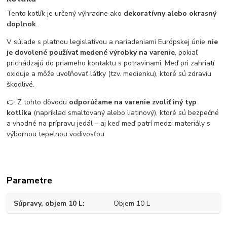
Tento kotlík je určený výhradne ako
dekoratívny alebo okrasný
doplnok
.
V súlade s platnou legislatívou a nariadeniami Európskej únie
nie
je dovolené používať medené výrobky na varenie
, pokiaľ
prichádzajú do priameho kontaktu s potravinami. Meď pri zahriatí
oxiduje a môže uvoľňovať látky (tzv. medienku), ktoré sú zdraviu
škodlivé.
👉 Z tohto dôvodu
odporúčame na varenie zvoliť iný typ
kotlíka
(napríklad smaltovaný alebo liatinový), ktoré sú bezpečné
a vhodné na prípravu jedál – aj keď meď patrí medzi materiály s
výbornou tepelnou vodivosťou.
Parametre
Súpravy, objem 10 L
Objem 10 L