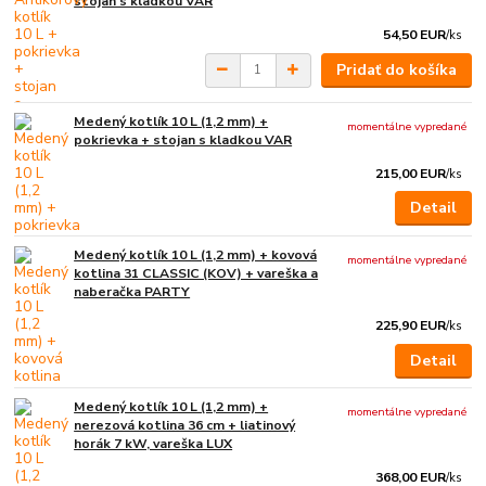
stojan s kladkou VAR
54,50 EUR
/
ks
Pridať do košíka
Medený kotlík 10 L (1,2 mm) +
momentálne vypredané
pokrievka + stojan s kladkou VAR
215,00 EUR
/
ks
Detail
Medený kotlík 10 L (1,2 mm) + kovová
momentálne vypredané
kotlina 31 CLASSIC (KOV) + vareška a
naberačka PARTY
225,90 EUR
/
ks
Detail
Medený kotlík 10 L (1,2 mm) +
momentálne vypredané
nerezová kotlina 36 cm + liatinový
horák 7 kW, vareška LUX
368,00 EUR
/
ks