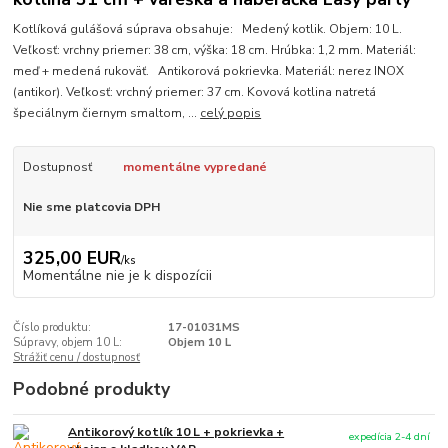
Kotlíková gulášová súprava obsahuje: Medený kotlik. Objem: 10 L.
Veľkosť: vrchny priemer: 38 cm, výška: 18 cm. Hrúbka: 1,2 mm. Materiál:
meď + medená rukoväť. Antikorová pokrievka. Materiál: nerez INOX
(antikor). Veľkosť: vrchný priemer: 37 cm. Kovová kotlina natretá
špeciálnym čiernym smaltom, ...
celý popis
Dostupnosť
momentálne vypredané
Nie sme platcovia DPH
325,00 EUR
/
ks
Momentálne nie je k dispozícii
Číslo produktu:
17-01031MS
Súpravy, objem 10 L:
Objem 10 L
Strážiť cenu / dostupnosť
Podobné produkty
Antikorový kotlík 10 L + pokrievka +
expedícia 2-4 dní