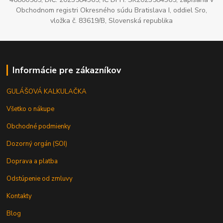
Obchodnom registri Okresného súdu Bratislava I, oddiel Sro,
vložka č. 83619/B, Slovenská republika
Informácie pre zákazníkov
GULÁŠOVÁ KALKULAČKA
Všetko o nákupe
Obchodné podmienky
Dozorný orgán (SOI)
Doprava a platba
Odstúpenie od zmluvy
Kontakty
Blog