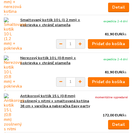
Detail
Smaltovaný kotlík 10 L (1,2 mm) +
expedícia 2-4 dní
pokrievka + chránič plameňa
61,90 EUR
/
ks
Pridať do košíka
Nerezový kotlík 10 L (0,8 mm) +
expedícia 2-4 dní
pokrievka + chránič plameňa
61,90 EUR
/
ks
Pridať do košíka
Antikorový kotlík 15 L (0,8 mm)
momentálne vypredané
zosilnený s nitmi + smaltovaná kotlina
36 cm + vareška a naberačka Easy party
172,00 EUR
/
ks
Detail