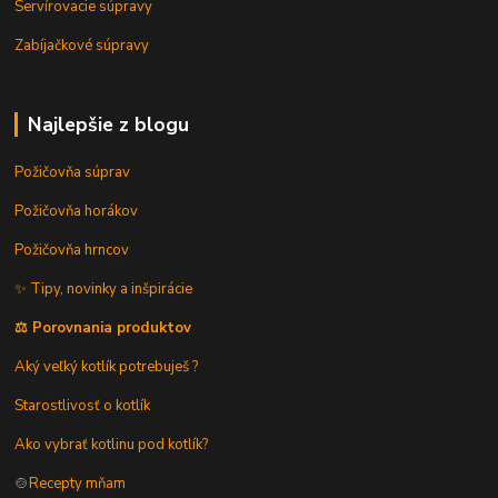
Servírovacie súpravy
Zabíjačkové súpravy
Najlepšie z blogu
Požičovňa súprav
Požičovňa horákov
Požičovňa hrncov
✨ Tipy, novinky a inšpirácie
⚖️ Porovnania produktov
Aký veľký kotlík potrebuješ ?
Starostlivosť o kotlík
Ako vybrať kotlinu pod kotlík?
🍲
Recepty mňam