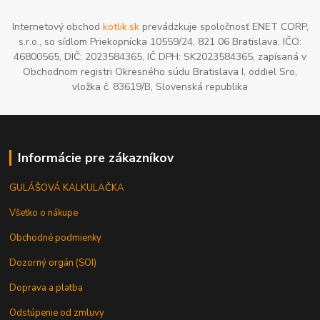
Internetový obchod
kotlik.sk
prevádzkuje spoločnosť ENET CORP,
s.r.o., so sídlom Priekopnícka 10559/24, 821 06 Bratislava, IČO:
46800565, DIČ: 2023584365, IČ DPH: SK2023584365, zapísaná v
Obchodnom registri Okresného súdu Bratislava I, oddiel Sro,
vložka č. 83619/B, Slovenská republika
Informácie pre zákazníkov
GULÁŠOVÁ KALKULAČKA
Všetko o nákupe
Obchodné podmienky
Dozorný orgán (SOI)
Doprava a platba
Odstúpenie od zmluvy