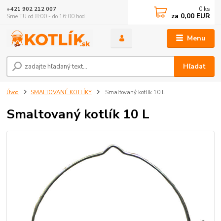
0
ks
+421 902 212 007
za
0,00 EUR
Sme TU od 8:00 - do 16:00 hod
Menu
Hľadať
Úvod
SMALTOVANÉ KOTLÍKY
Smaltovaný kotlík 10 L
Smaltovaný kotlík 10 L