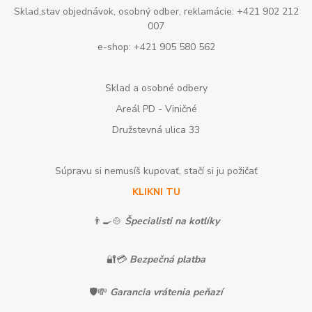
Sklad,stav objednávok, osobný odber, reklamácie: +421 902 212
007
e-shop: +421 905 580 562
Sklad a osobné odbery
Areál PD - Viničné
Družstevná ulica 33
Súpravu si nemusíš kupovať, stačí si ju požičať
KLIKNI TU
👨‍🍳🍲
Špecialisti na kotlíky
🔐💳
Bezpečná platba
🛡️💸
Garancia vrátenia peňazí