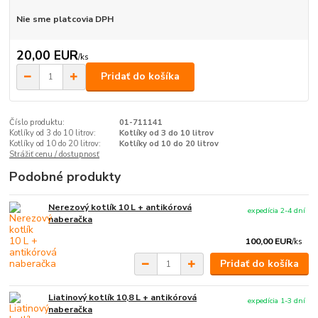
Nie sme platcovia DPH
20,00 EUR
/
ks
Pridať do košíka
Číslo produktu:
01-711141
Kotlíky od 3 do 10 litrov:
Kotlíky od 3 do 10 litrov
Kotlíky od 10 do 20 litrov:
Kotlíky od 10 do 20 litrov
Strážiť cenu / dostupnosť
Podobné produkty
Nerezový kotlík 10 L + antikórová
expedícia 2-4 dní
naberačka
100,00 EUR
/
ks
Pridať do košíka
Liatinový kotlík 10,8 L + antikórová
expedícia 1-3 dní
naberačka