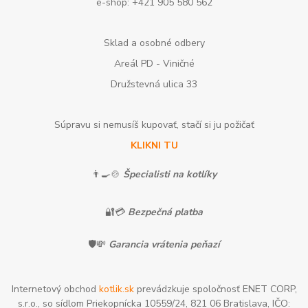
e-shop: +421 905 580 562
Sklad a osobné odbery
Areál PD - Viničné
Družstevná ulica 33
Súpravu si nemusíš kupovať, stačí si ju požičať
KLIKNI TU
👨‍🍳🍲
Špecialisti na kotlíky
🔐💳
Bezpečná platba
🛡️💸
Garancia vrátenia peňazí
Internetový obchod
kotlik.sk
prevádzkuje spoločnosť ENET CORP,
s.r.o., so sídlom Priekopnícka 10559/24, 821 06 Bratislava, IČO: