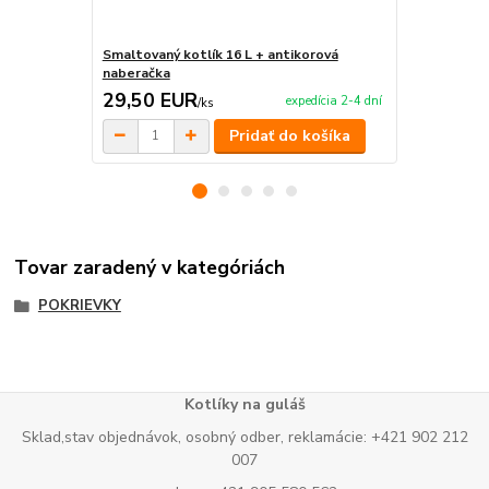
Smaltovaný kotlík 16 L + antikorová
Antikorový k
naberačka
antikorová 
29,50 EUR
60,00 E
expedícia 2-4 dní
/
ks
Pridať do košíka
Tovar zaradený v kategóriách
POKRIEVKY
Kotlíky na guláš
Sklad,stav objednávok, osobný odber, reklamácie: +421 902 212
007