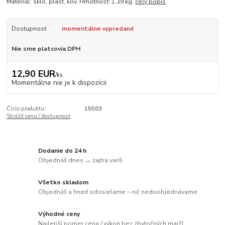
Materiál: sklo, plast, kov. Hmotnosť: 1,39 kg.
celý popis
Dostupnosť
momentálne vypredané
Nie sme platcovia DPH
12,90 EUR
/
ks
Momentálne nie je k dispozícii
Číslo produktu:
15503
Strážiť cenu / dostupnosť
Dodanie do 24 h
Objednáš dnes → zajtra varíš
Všetko skladom
Objednáš a hneď odosielame – nič nedoobjednávame
Výhodné ceny
Najlepší pomer cena / výkon bez zbytočných marží