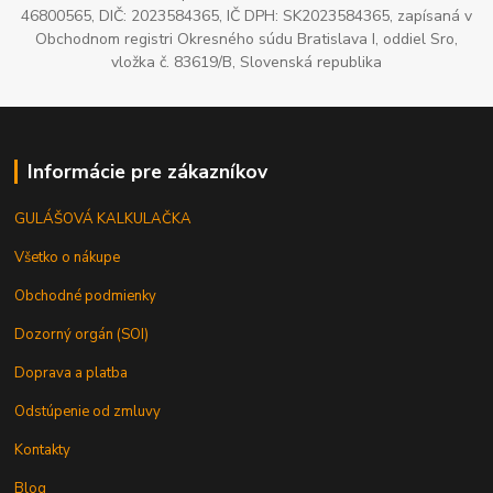
46800565, DIČ: 2023584365, IČ DPH: SK2023584365, zapísaná v
Obchodnom registri Okresného súdu Bratislava I, oddiel Sro,
vložka č. 83619/B, Slovenská republika
Informácie pre zákazníkov
GULÁŠOVÁ KALKULAČKA
Všetko o nákupe
Obchodné podmienky
Dozorný orgán (SOI)
Doprava a platba
Odstúpenie od zmluvy
Kontakty
Blog