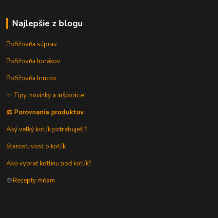
Najlepšie z blogu
Požičovňa súprav
Požičovňa horákov
Požičovňa hrncov
✨ Tipy, novinky a inšpirácie
⚖️ Porovnania produktov
Aký veľký kotlík potrebuješ ?
Starostlivosť o kotlík
Ako vybrať kotlinu pod kotlík?
🍲
Recepty mňam