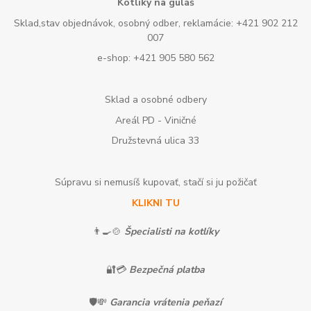
Kotlíky na guláš
Sklad,stav objednávok, osobný odber, reklamácie: +421 902 212
007
e-shop: +421 905 580 562
Sklad a osobné odbery
Areál PD - Viničné
Družstevná ulica 33
Súpravu si nemusíš kupovať, stačí si ju požičať
KLIKNI TU
👨‍🍳🍲
Špecialisti na kotlíky
🔐💳
Bezpečná platba
🛡️💸
Garancia vrátenia peňazí