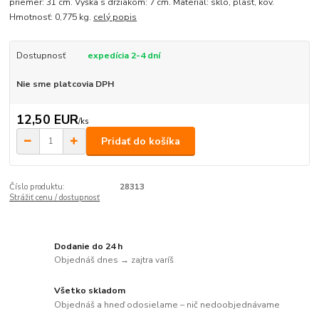
priemer: 31 cm. Výška s držiakom: 7 cm. Materiál: sklo, plast, kov.
Hmotnosť: 0,775 kg.
celý popis
Dostupnosť
expedícia 2-4 dní
Nie sme platcovia DPH
12,50 EUR
/
ks
Pridať do košíka
Číslo produktu:
28313
Strážiť cenu / dostupnosť
Dodanie do 24 h
Objednáš dnes → zajtra varíš
Všetko skladom
Objednáš a hneď odosielame – nič nedoobjednávame