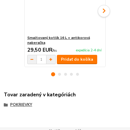
Smaltovaný kotlík 16 L + antikorová
Antikorový k
naberačka
antikorová 
29,50 EUR
60,00 E
expedícia 2-4 dní
/
ks
Pridať do košíka
Tovar zaradený v kategóriách
POKRIEVKY