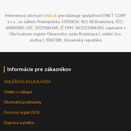
Internetový obchod
kotlik.sk
prevádzkuje spoločnosť ENET CORP,
s.r.o., so sídlom Priekopnícka 10559/24, 821 06 Bratislava, IČO:
46800565, DIČ: 2023584365, IČ DPH: SK2023584365, zapísaná v
Obchodnom registri Okresného súdu Bratislava I, oddiel Sro,
vložka č. 83619/B, Slovenská republika
Informácie pre zákazníkov
GULÁŠOVÁ KALKULAČKA
Všetko o nákupe
Obchodné podmienky
Dozorný orgán (SOI)
Doprava a platba