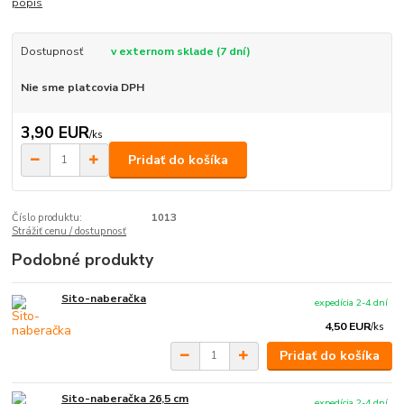
popis
Dostupnosť
v externom sklade (7 dní)
Nie sme platcovia DPH
3,90 EUR
/
ks
Pridať do košíka
Číslo produktu:
1013
Strážiť cenu / dostupnosť
Podobné produkty
Sito-naberačka
expedícia 2-4 dní
4,50 EUR
/
ks
Pridať do košíka
Sito-naberačka 26,5 cm
expedícia 2-4 dní