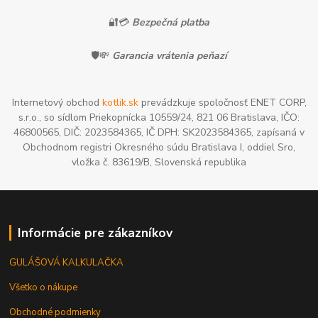
🔐💳
Bezpečná platba
🛡️💸
Garancia vrátenia peňazí
Internetový obchod
kotlik.sk
prevádzkuje spoločnosť ENET CORP,
s.r.o., so sídlom Priekopnícka 10559/24, 821 06 Bratislava, IČO:
46800565, DIČ: 2023584365, IČ DPH: SK2023584365, zapísaná v
Obchodnom registri Okresného súdu Bratislava I, oddiel Sro,
vložka č. 83619/B, Slovenská republika
Informácie pre zákazníkov
GULÁŠOVÁ KALKULAČKA
Všetko o nákupe
Obchodné podmienky