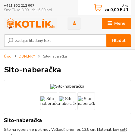
0
ks
+421 902 212 007
za
0,00 EUR
Sme TU od 8:00 - do 16:00 hod
Menu
Hľadať
Úvod
DOPLNKY
Sito-naberačka
Sito-naberačka
Sito-naberačka
Sito na vyberanie pokrmov Veľkosť: priemer: 13,5 cm. Materiál: kov
celý