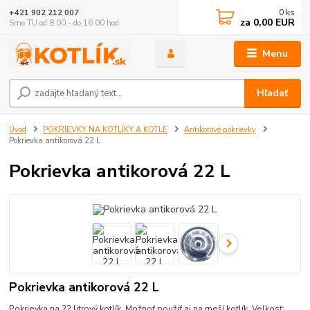
0
ks
+421 902 212 007
za
0,00 EUR
Sme TU od 8:00 - do 16:00 hod
Menu
Hľadať
Úvod
POKRIEVKY NA KOTLÍKY A KOTLE
Antikorové pokrievky
Pokrievka antikorová 22 L
Pokrievka antikorová 22 L
Pokrievka antikorová 22 L
Pokrievka na 22 litrový kotlík. Možnoť použiť aj na meší kotlík. Veľkosť: