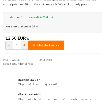
vrchný priemer: 46 cm. Materiál: nerez INOX (antikor).
celý popis
Dostupnosť
expedícia 2-4 dní
Nie sme platcovia DPH
12,50 EUR
/
ks
Pridať do košíka
Číslo produktu:
02-11245
Strážiť cenu / dostupnosť
Dodanie do 24 h
Objednáš dnes → zajtra varíš
Všetko skladom
Objednáš a hneď odosielame – nič nedoobjednávame