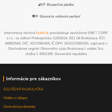
🔐💳
Bezpečná platba
🛡️💸
Garancia vrátenia peňazí
Internetový obchod
kotlik.sk
prevádzkuje spoločnosť ENET CORP,
s.r.o., so sídlom Priekopnícka 10559/24, 821 06 Bratislava, IČO:
46800565, DIČ: 2023584365, IČ DPH: SK2023584365, zapísaná v
Obchodnom registri Okresného súdu Bratislava I, oddiel Sro,
vložka č. 83619/B, Slovenská republika
Informácie pre zákazníkov
GULÁŠOVÁ KALKULAČKA
Všetko o nákupe
Obchodné podmienky