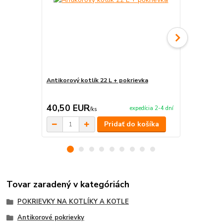
Antikorový kotlík 22 L + pokrievka
Antikorový k
naberačka
40,50 EUR
32,50 E
expedícia 2-4 dní
/
ks
Pridať do košíka
Tovar zaradený v kategóriách
POKRIEVKY NA KOTLÍKY A KOTLE
Antikorové pokrievky