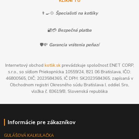
KLIKNI TU
👨‍🍳🍲
Špecialisti na kotlíky
🔐💳
Bezpečná platba
🛡️💸
Garancia vrátenia peňazí
Internetový obchod
kotlik.sk
prevádzkuje spoločnosť ENET CORP,
s.r.o., so sídlom Priekopnícka 10559/24, 821 06 Bratislava, IČO:
46800565, DIČ: 2023584365, IČ DPH: SK2023584365, zapísaná v
Obchodnom registri Okresného súdu Bratislava I, oddiel Sro,
vložka č. 83619/B, Slovenská republika
Informácie pre zákazníkov
GULÁŠOVÁ KALKULAČKA