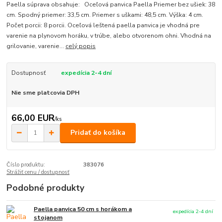
Paella súprava obsahuje: Oceľová panvica Paella Priemer bez ušiek: 38
cm. Spodný priemer: 33,5 cm. Priemer s uškami: 48,5 cm. Výška: 4 cm.
Počet porcii: 8 porcii. Oceľová leštená paella panvica je vhodná pre
varenie na plynovom horáku, v trúbe, alebo otvorenom ohni. Vhodná na
grilovanie, varenie...
celý popis
Dostupnosť
expedícia 2-4 dní
Nie sme platcovia DPH
66,00 EUR
/
ks
Pridať do košíka
Číslo produktu:
383076
Strážiť cenu / dostupnosť
Podobné produkty
Paella panvica 50 cm s horákom a
expedícia 2-4 dní
stojanom