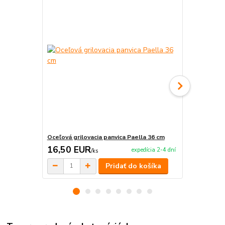
Oceľová grilovacia panvica Paella 36 cm
Oceľová gril
16,50 EUR
22,00 E
expedícia 2-4 dní
/
ks
Pridať do košíka