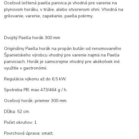
Oceľová leštená paella panvica je vhodná pre varenie na
plynovom horáku, v trúbe, alebo otvorenom ohni. Vhodná na
grilovanie, varenie, zapekanie, paella pokrmy.
Dvojitý Paella horák 300 mm
Originálny Paella horák na propán bután od renomovaného
Španielskeho výrobcu vhodný pre varenie najmä na Paella
panviciach. Horák je samozrejme vhodný pre akékoľvek iné
využitie v gastronómii.
Regulácia výkonu až do 6,5 kW.
Spotreba PB: max 473/464 g / h.
Oceľový horák: priemer 300 mm.
Dĺžka: 52 cm.
Počet okruhov: 1.
Povrchová úprava: smalt.