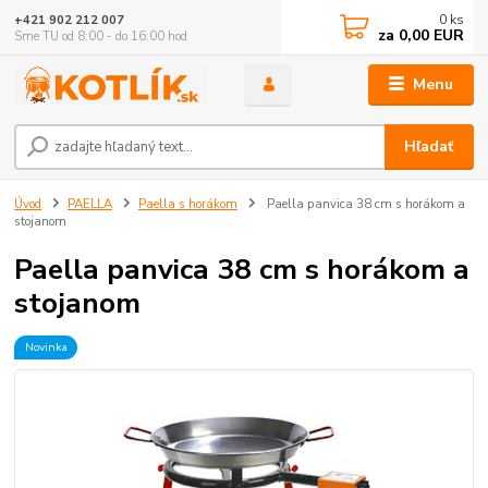
0
ks
+421 902 212 007
za
0,00 EUR
Sme TU od 8:00 - do 16:00 hod
Menu
Hľadať
Úvod
PAELLA
Paella s horákom
Paella panvica 38 cm s horákom a
stojanom
Paella panvica 38 cm s horákom a
stojanom
Novinka