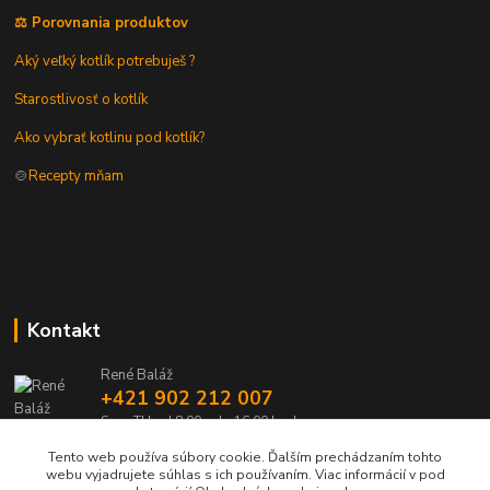
⚖️ Porovnania produktov
Aký veľký kotlík potrebuješ ?
Starostlivosť o kotlík
Ako vybrať kotlinu pod kotlík?
🍲
Recepty mňam
Kontakt
René Baláž
+421 902 212 007
Sme TU od 8:00 - do 16:00 hod
Tento web používa súbory cookie. Ďalším prechádzaním tohto
info@kotlik.sk
webu vyjadrujete súhlas s ich používaním. Viac informácií v pod