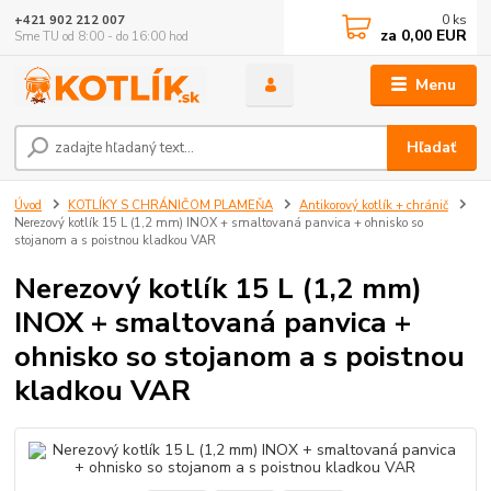
0
ks
+421 902 212 007
za
0,00 EUR
Sme TU od 8:00 - do 16:00 hod
Menu
Hľadať
Úvod
KOTLÍKY S CHRÁNIČOM PLAMEŇA
Antikorový kotlík + chránič
Nerezový kotlík 15 L (1,2 mm) INOX + smaltovaná panvica + ohnisko so
stojanom a s poistnou kladkou VAR
Nerezový kotlík 15 L (1,2 mm)
INOX + smaltovaná panvica +
ohnisko so stojanom a s poistnou
kladkou VAR