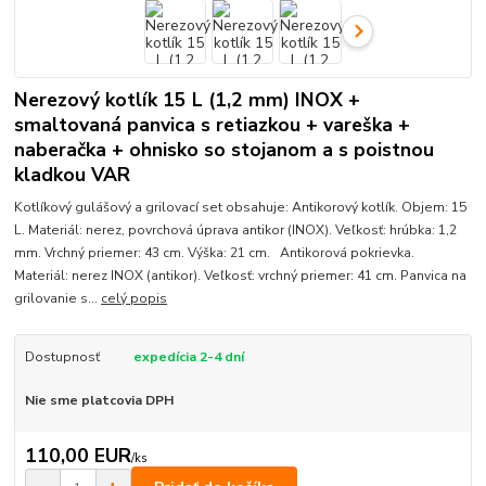
Nerezový kotlík 15 L (1,2 mm) INOX +
smaltovaná panvica s retiazkou + vareška +
naberačka + ohnisko so stojanom a s poistnou
kladkou VAR
Kotlíkový gulášový a grilovací set obsahuje: Antikorový kotlík. Objem: 15
L. Materiál: nerez, povrchová úprava antikor (INOX). Veľkosť: hrúbka: 1,2
mm. Vrchný priemer: 43 cm. Výška: 21 cm. Antikorová pokrievka.
Materiál: nerez INOX (antikor). Veľkosť: vrchný priemer: 41 cm. Panvica na
grilovanie s...
celý popis
Dostupnosť
expedícia 2-4 dní
Nie sme platcovia DPH
110,00 EUR
/
ks