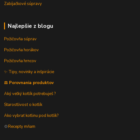
Zabíjačkové súpravy
Najlepšie z blogu
Požičovňa súprav
Požičovňa horákov
Požičovňa hrncov
✨ Tipy, novinky a inšpirácie
⚖️ Porovnania produktov
Aký veľký kotlík potrebuješ ?
Starostlivosť o kotlík
Ako vybrať kotlinu pod kotlík?
🍲
Recepty mňam