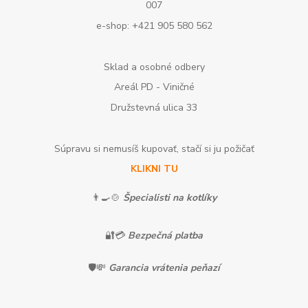
007
e-shop: +421 905 580 562
Sklad a osobné odbery
Areál PD - Viničné
Družstevná ulica 33
Súpravu si nemusíš kupovať, stačí si ju požičať
KLIKNI TU
👨‍🍳🍲
Špecialisti na kotlíky
🔐💳
Bezpečná platba
🛡️💸
Garancia vrátenia peňazí