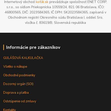
Internetový obchod
kotlik.sk
prevádzkuje spoločnosť ENET CORP,
s.r.o., so sídlom Priekopnícka 10559/24, 821 06 Bratislava, IČO:
46800565, DIČ: 2023584365, IČ DPH: SK2023584365, zapísaná v
Obchodnom registri Okresného súdu Bratislava I, oddiel Sro,
vložka č. 83619/B, Slovenská republika
Informácie pre zákazníkov
GULÁŠOVÁ KALKULAČKA
Všetko o nákupe
Obchodné podmienky
Dozorný orgán (SOI)
Doprava a platba
Odstúpenie od zmluvy
Kontakty