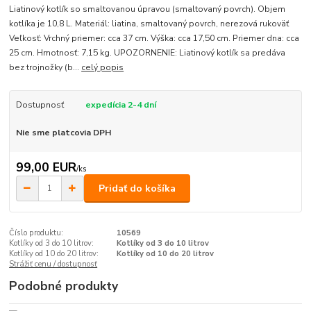
Liatinový kotlík so smaltovanou úpravou (smaltovaný povrch). Objem
kotlíka je 10,8 L. Materiál: liatina, smaltovaný povrch, nerezová rukoväť
Veľkosť: Vrchný priemer: cca 37 cm. Výška: cca 17,50 cm. Priemer dna: cca
25 cm. Hmotnosť: 7,15 kg. UPOZORNENIE: Liatinový kotlík sa predáva
bez trojnožky (b...
celý popis
Dostupnosť
expedícia 2-4 dní
Nie sme platcovia DPH
99,00 EUR
/
ks
Pridať do košíka
Číslo produktu:
10569
Kotlíky od 3 do 10 litrov:
Kotlíky od 3 do 10 litrov
Kotlíky od 10 do 20 litrov:
Kotlíky od 10 do 20 litrov
Strážiť cenu / dostupnosť
Podobné produkty