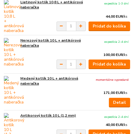
Liatinový kotlík 10,8 L + antikórová
expedícia 1-3 dní
naberačka
44,00 EUR
/
ks
Pridať do košíka
Nerezový kotlík 10 L + antikórová
expedícia 2-4 dní
naberačka
100,00 EUR
/
ks
Pridať do košíka
Medený kotlík 10 L + antikórová
momentálne vypredané
naberačka
171,00 EUR
/
ks
Detail
Antikorový kotlík 10 L (1,2 mm)
expedícia 2-4 dní
40,00 EUR
/
ks