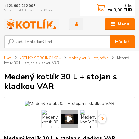
0
ks
+421 902 212 007
za
0,00 EUR
Sme TU od 8:00 - do 16:00 hod
Menu
Hľadať
Úvod
KOTLÍKY S TROJNOŽKOU
Medený kotlík + trojnožka
Medený
kotlík 30 L + stojan s kladkou VAR
Medený kotlík 30 L + stojan s
kladkou VAR
Medený kotlík 30 L + stojan s kladkou VAR