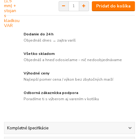
Pridať do košíka
Dodanie do 24 h
Objednáš dnes → zajtra varíš
Všetko skladom
Objednáš a hneď odosielame – nič nedoobjednávame
Výhodné ceny
Najlepší pomer cena / výkon bez zbytočných marží
Odborná zákaznícka podpora
Poradíme ti s výberom aj varením v kotlíku
Kompletné špecifikácie