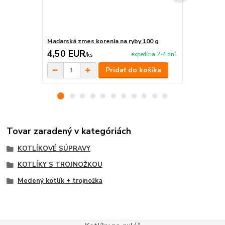
Maďarská zmes korenia na ryby 100 g
Maďarská zm
4,50 EUR
4,50 EU
expedícia 2-4 dní
/
ks
Pridať do košíka
Tovar zaradený v kategóriách
KOTLÍKOVÉ SÚPRAVY
KOTLÍKY S TROJNOŽKOU
Medený kotlík + trojnožka