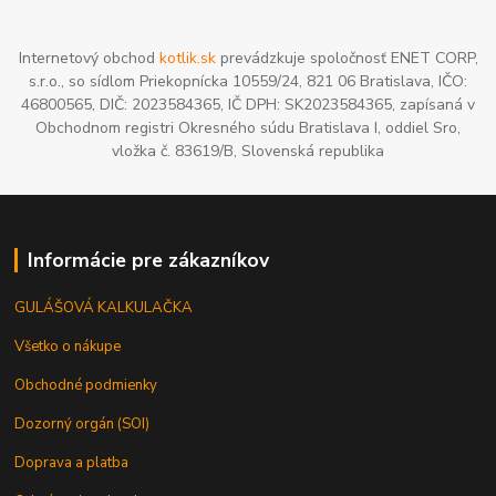
Internetový obchod
kotlik.sk
prevádzkuje spoločnosť ENET CORP,
s.r.o., so sídlom Priekopnícka 10559/24, 821 06 Bratislava, IČO:
46800565, DIČ: 2023584365, IČ DPH: SK2023584365, zapísaná v
Obchodnom registri Okresného súdu Bratislava I, oddiel Sro,
vložka č. 83619/B, Slovenská republika
Informácie pre zákazníkov
GULÁŠOVÁ KALKULAČKA
Všetko o nákupe
Obchodné podmienky
Dozorný orgán (SOI)
Doprava a platba