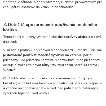
v prírode, v záhrade alebo v otvorenej kuchyne, predovšetkým pre
chalupárov, chatárov, do kempu a na táborenie.
⚠️ Dôležité upozornenie k používaniu medeného
kotlíka
Tento kotlík je určený výhradne ako
dekoratívny alebo okrasný
doplnok
.
V súlade s platnou legislatívou a nariadeniami Európskej únie
nie
je dovolené používať medené výrobky na varenie
, pokiaľ
prichádzajú do priameho kontaktu s potravinami. Meď pri zahriatí
oxiduje a môže uvoľňovať látky (tzv. medienku), ktoré sú zdraviu
škodlivé.
👉 Z tohto dôvodu
odporúčame na varenie zvoliť iný typ
kotlíka
(napríklad smaltovaný alebo liatinový), ktoré sú bezpečné
a vhodné na prípravu jedál – aj keď meď patrí medzi materiály s
výbornou tepelnou vodivosťou.