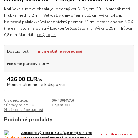
Kotlíková súprava obsahuje: Medený kotlík. Objem: 30 L. Materiál: meď.
Hrúbka medi: 1,2 mm. Veľkosť: vrchný priemer: 51 cm, výška: 24 cm.
Nerezová pokrievka Veľkosť: Vrchný priemer: 48 cm. Materiál: nerez INOX
(nerez). Stojan s poistný kladkou Veľkosť stojanu: Výška 1,25 m. Hrúbka
0,8 mm. Materiál...
celý popis
Dostupnosť
momentálne vypredané
Nie sme platcovia DPH
426,00 EUR
/
ks
Momentálne nie je k dispozícii
Číslo produktu:
06-430MVAR
Súpravy, objem 30 L:
Objem 30 L
Strážiť cenu / dostupnosť
Podobné produkty
Antikorový kotlík 30 L (0,8 mm) s nitmi
momentálne vypredané