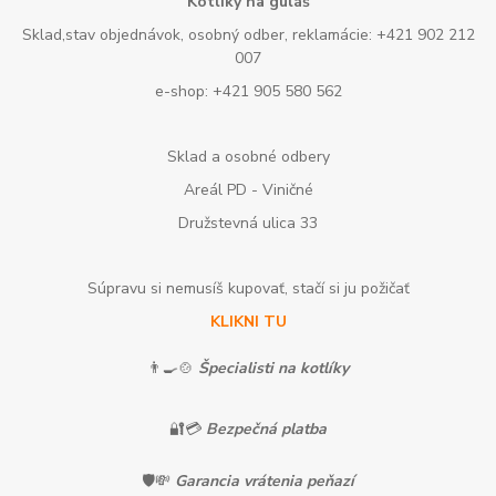
Kotlíky na guláš
Sklad,stav objednávok, osobný odber, reklamácie: +421 902 212
007
e-shop: +421 905 580 562
Sklad a osobné odbery
Areál PD - Viničné
Družstevná ulica 33
Súpravu si nemusíš kupovať, stačí si ju požičať
KLIKNI TU
👨‍🍳🍲
Špecialisti na kotlíky
🔐💳
Bezpečná platba
🛡️💸
Garancia vrátenia peňazí