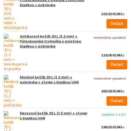
+ teleskopická trojnožka s poistnou
kladkou + pokrievka
103,50 EUR
/
ks
Detail
Antikorový kotlík 30 L (1,2 mm) +
momentálne vypredané
teleskopická trojnožka s poistnou
kladkou + pokrievka
118,00 EUR
/
ks
Detail
Medený kotlík 30 L (1,2 mm) +
momentálne vypredané
pokrievka + stojan s kladkou VAR
430,00 EUR
/
ks
Detail
Nerezový kotlík 30 L (1,5 mm) + stojan
expedícia 2-4 dní
s kladkou VAR
198,50 EUR
/
ks