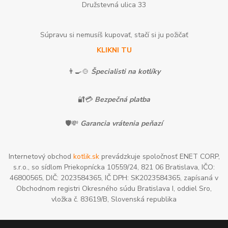
Družstevná ulica 33
Súpravu si nemusíš kupovať, stačí si ju požičať
KLIKNI TU
👨‍🍳🍲
Špecialisti na kotlíky
🔐💳
Bezpečná platba
🛡️💸
Garancia vrátenia peňazí
Internetový obchod
kotlik.sk
prevádzkuje spoločnosť ENET CORP,
s.r.o., so sídlom Priekopnícka 10559/24, 821 06 Bratislava, IČO:
46800565, DIČ: 2023584365, IČ DPH: SK2023584365, zapísaná v
Obchodnom registri Okresného súdu Bratislava I, oddiel Sro,
vložka č. 83619/B, Slovenská republika