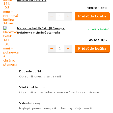
naberačka TOPLUX
180,00 EUR
/
ks
Pridať do košíka
Nerezový kotlík 14 L (0,8 mm) +
expedícia 2-4 dní
pokrievka + chránič plameňa
63,90 EUR
/
ks
Pridať do košíka
Dodanie do 24 h
Objednáš dnes → zajtra varíš
Všetko skladom
Objednáš a hneď odosielame – nič nedoobjednávame
Výhodné ceny
Najlepší pomer cena / výkon bez zbytočných marží