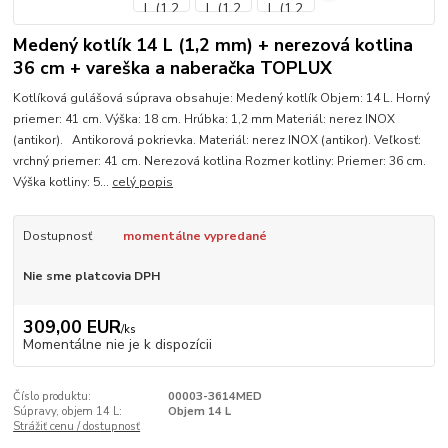
Medený kotlík 14 L (1,2 mm) + nerezová kotlina
36 cm + vareška a naberačka TOPLUX
Kotlíková gulášová súprava obsahuje: Medený kotlík Objem: 14 L. Horný
priemer: 41 cm. Výška: 18 cm. Hrúbka: 1,2 mm Materiál: nerez INOX
(antikor). Antikorová pokrievka. Materiál: nerez INOX (antikor). Veľkosť:
vrchný priemer: 41 cm. Nerezová kotlina Rozmer kotliny: Priemer: 36 cm.
Výška kotliny: 5...
celý popis
Dostupnosť
momentálne vypredané
Nie sme platcovia DPH
309,00 EUR
/
ks
Momentálne nie je k dispozícii
Číslo produktu:
00003-3614MED
Súpravy, objem 14 L:
Objem 14 L
Strážiť cenu / dostupnosť