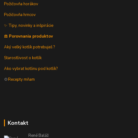
Požičovňa horákov
Požičovňa hrncov
✨ Tipy, novinky a inšpirácie
⚖️ Porovnania produktov
Aký veľký kotlík potrebuješ ?
Starostlivosť o kotlík
Ako vybrať kotlinu pod kotlík?
🍲
Recepty mňam
Kontakt
René Baláž