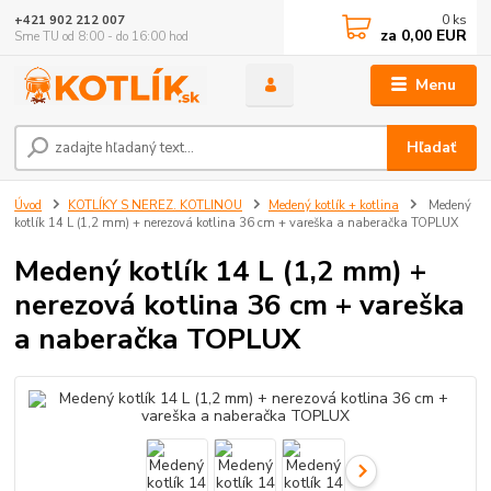
0
ks
+421 902 212 007
za
0,00 EUR
Sme TU od 8:00 - do 16:00 hod
Menu
Hľadať
Úvod
KOTLÍKY S NEREZ. KOTLINOU
Medený kotlík + kotlina
Medený
kotlík 14 L (1,2 mm) + nerezová kotlina 36 cm + vareška a naberačka TOPLUX
Medený kotlík 14 L (1,2 mm) +
nerezová kotlina 36 cm + vareška
a naberačka TOPLUX