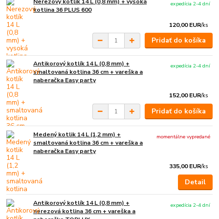
Nerezový kotlík 14 L (0,8 mm) + vysoká
expedícia 2-4 dní
kotlina 36 PLUS 600
120,00 EUR
/
ks
Pridať do košíka
Antikorový kotlík 14 L (0,8 mm) +
expedícia 2-4 dní
smaltovaná kotlina 36 cm + vareška a
naberačka Easy party
152,00 EUR
/
ks
Pridať do košíka
Medený kotlik 14 L (1,2 mm) +
momentálne vypredané
smaltovaná kotlina 36 cm + vareška a
naberačka Easy party
335,00 EUR
/
ks
Detail
Antikorový kotlík 14 L (0,8 mm) +
expedícia 2-4 dní
nerezová kotlina 36 cm + vareška a