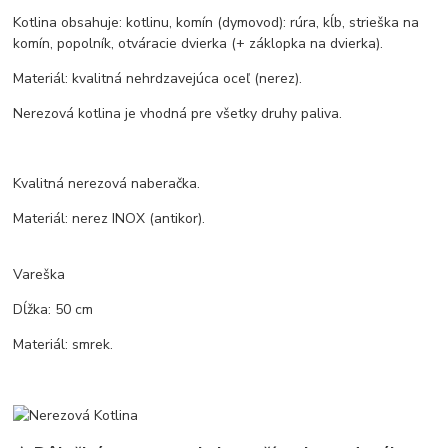
Kotlina obsahuje: kotlinu, komín (dymovod): rúra, kĺb, strieška na
komín, popolník, otváracie dvierka (+ záklopka na dvierka).
Materiál: kvalitná nehrdzavejúca oceľ (nerez).
Nerezová kotlina je vhodná pre všetky druhy paliva.
Kvalitná nerezová naberačka.
Materiál: nerez INOX (antikor).
Vareška
Dĺžka: 50 cm
Materiál: smrek.