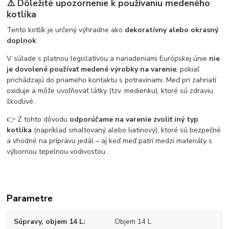
⚠️ Dôležité upozornenie k používaniu medeného
kotlíka
Tento kotlík je určený výhradne ako
dekoratívny alebo okrasný
doplnok
.
V súlade s platnou legislatívou a nariadeniami Európskej únie
nie
je dovolené používať medené výrobky na varenie
, pokiaľ
prichádzajú do priameho kontaktu s potravinami. Meď pri zahriatí
oxiduje a môže uvoľňovať látky (tzv. medienku), ktoré sú zdraviu
škodlivé.
👉 Z tohto dôvodu
odporúčame na varenie zvoliť iný typ
kotlíka
(napríklad smaltovaný alebo liatinový), ktoré sú bezpečné
a vhodné na prípravu jedál – aj keď meď patrí medzi materiály s
výbornou tepelnou vodivosťou.
Parametre
Súpravy, objem 14 L
Objem 14 L