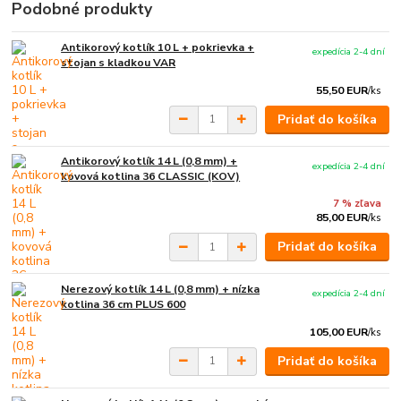
Podobné produkty
Antikorový kotlík 10 L + pokrievka +
expedícia 2-4 dní
stojan s kladkou VAR
55,50 EUR
/
ks
Pridať do košíka
Antikorový kotlík 14 L (0,8 mm) +
expedícia 2-4 dní
kovová kotlina 36 CLASSIC (KOV)
7 % zľava
85,00 EUR
/
ks
Pridať do košíka
Nerezový kotlík 14 L (0,8 mm) + nízka
expedícia 2-4 dní
kotlina 36 cm PLUS 600
105,00 EUR
/
ks
Pridať do košíka