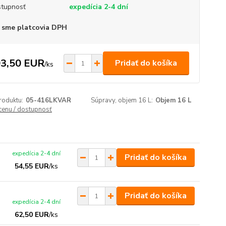
tupnosť
expedícia 2-4 dní
 sme platcovia DPH
3,50 EUR
Pridať do košíka
/
ks
roduktu:
05-416LKVAR
Súpravy, objem 16 L:
Objem 16 L
 cenu / dostupnosť
expedícia 2-4 dní
Pridať do košíka
54,55 EUR
/
ks
Pridať do košíka
expedícia 2-4 dní
62,50 EUR
/
ks