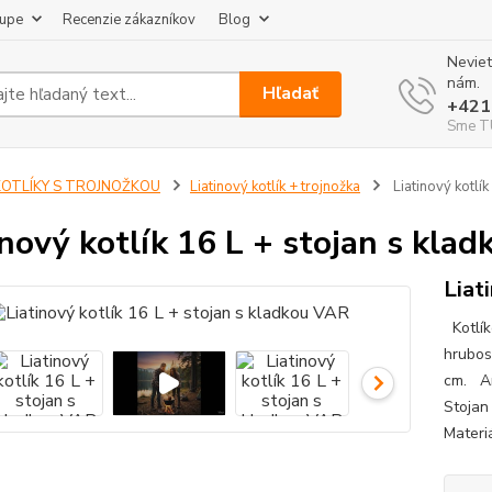
kupe
Recenzie zákazníkov
Blog
Neviet
nám.
Hľadať
+421
Sme TU
KOTLÍKY S TROJNOŽKOU
Liatinový kotlík + trojnožka
Liatinový kotlí
inový kotlík 16 L + stojan s kla
Liat
Kotlík
hrubos
cm. An
Stojan
Materi