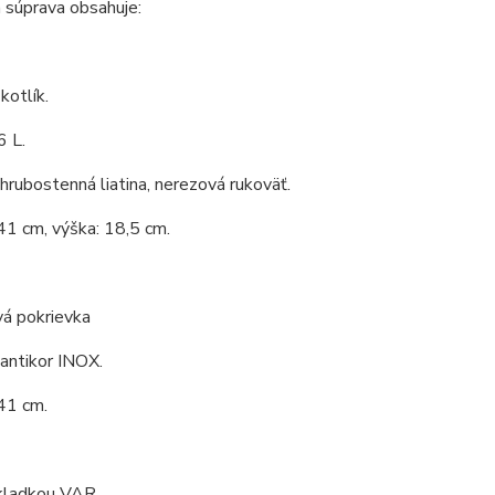
 súprava obsahuje:
kotlík.
6 L.
 hrubostenná liatina, nerezová rukoväť.
41 cm, výška: 18,5 cm.
vá pokrievka
 antikor INOX.
41 cm.
 kladkou VAR.