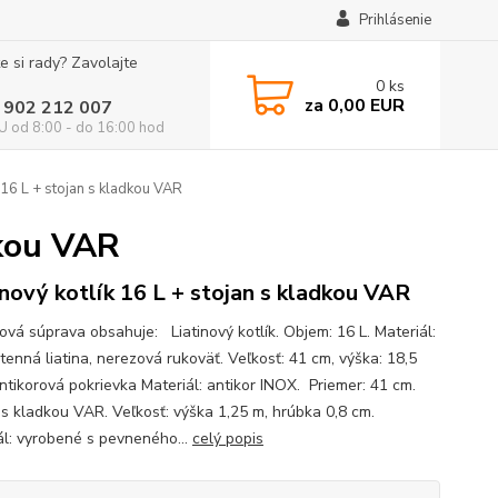
Prihlásenie
e si rady? Zavolajte
0
ks
za
0,00 EUR
 902 212 007
 od 8:00 - do 16:00 hod
k 16 L + stojan s kladkou VAR
dkou VAR
inový kotlík 16 L + stojan s kladkou VAR
ová súprava obsahuje: Liatinový kotlík. Objem: 16 L. Materiál:
tenná liatina, nerezová rukoväť. Veľkosť: 41 cm, výška: 18,5
tikorová pokrievka Materiál: antikor INOX. Priemer: 41 cm.
 s kladkou VAR. Veľkosť: výška 1,25 m, hrúbka 0,8 cm.
ál: vyrobené s pevneného...
celý popis