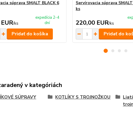
vacia súprava SMALT BLACK 6
Servírovacia súprava SMAL
ks
expedícia 2-4
exp
 EUR
220,00 EUR
dní
/
ks
/
ks
Pridať do košíka
Pridať do ko
zaradený v kategóriách
ÍKOVÉ SÚPRAVY
KOTLÍKY S TROJNOŽKOU
Liat
troj