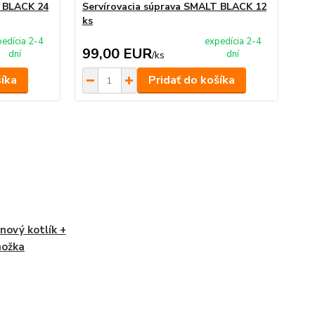
T BLACK 24
Servírovacia súprava SMALT BLACK 12
Ser
ks
edícia 2-4
expedícia 2-4
99,00 EUR
6
dní
dní
/
ks
šíka
Pridať do košíka
inový kotlík +
nožka