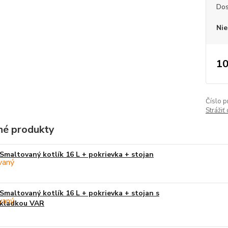
Dos
Nie
10
Číslo p
Strážiť
é produkty
Smaltovaný kotlík 16 L + pokrievka + stojan
Smaltovaný kotlík 16 L + pokrievka + stojan s
kladkou VAR