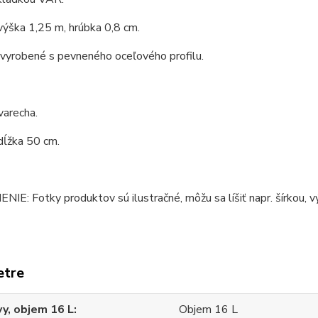
výška 1,25 m, hrúbka 0,8 cm.
 vyrobené s pevneného oceľového profilu.
varecha.
dĺžka 50 cm.
E: Fotky produktov sú ilustračné, môžu sa líšiť napr. šírkou, vý
etre
y, objem 16 L
Objem 16 L