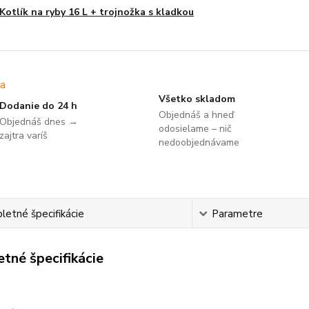
Kotlík na ryby 16 L + trojnožka s kladkou
Všetko skladom
Dodanie do 24 h
Objednáš a hneď
Objednáš dnes →
odosielame – nič
zajtra varíš
nedoobjednávame
etné špecifikácie
Parametre
tné špecifikácie