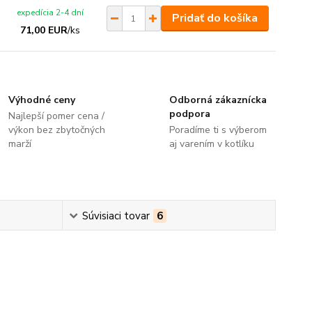
expedícia 2-4 dní
Pridať do košíka
71,00 EUR
/
ks
Výhodné ceny
Odborná zákaznícka
podpora
Najlepší pomer cena /
výkon bez zbytočných
Poradíme ti s výberom
marží
aj varením v kotlíku
Súvisiaci tovar
6