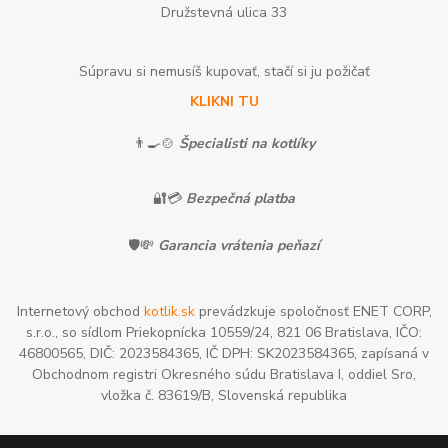
Družstevná ulica 33
Súpravu si nemusíš kupovať, stačí si ju požičať
KLIKNI TU
👨‍🍳🍲
Špecialisti na kotlíky
🔐💳
Bezpečná platba
🛡️💸
Garancia vrátenia peňazí
Internetový obchod
kotlik.sk
prevádzkuje spoločnosť ENET CORP,
s.r.o., so sídlom Priekopnícka 10559/24, 821 06 Bratislava, IČO:
46800565, DIČ: 2023584365, IČ DPH: SK2023584365, zapísaná v
Obchodnom registri Okresného súdu Bratislava I, oddiel Sro,
vložka č. 83619/B, Slovenská republika