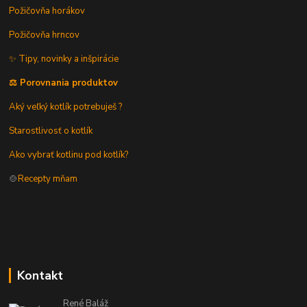
Požičovňa horákov
Požičovňa hrncov
✨ Tipy, novinky a inšpirácie
⚖️ Porovnania produktov
Aký veľký kotlík potrebuješ ?
Starostlivosť o kotlík
Ako vybrať kotlinu pod kotlík?
🍲
Recepty mňam
Kontakt
René Baláž