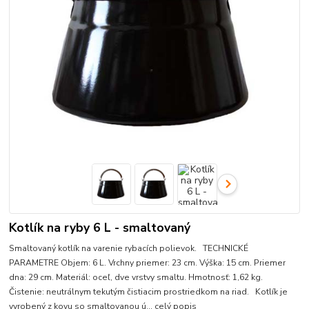
Kotlík na ryby 6 L - smaltovaný
Smaltovaný kotlík na varenie rybacích polievok. TECHNICKÉ
PARAMETRE Objem: 6 L. Vrchny priemer: 23 cm. Výška: 15 cm. Priemer
dna: 29 cm. Materiál: oceľ, dve vrstvy smaltu. Hmotnosť: 1,62 kg.
Čistenie: neutrálnym tekutým čistiacim prostriedkom na riad. Kotlík je
vyrobený z kovu so smaltovanou ú...
celý popis