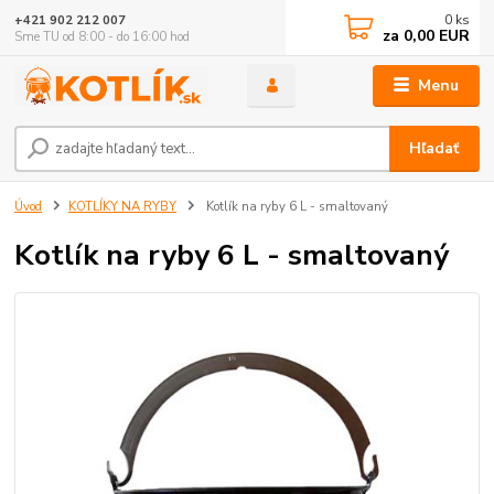
0
ks
+421 902 212 007
za
0,00 EUR
Sme TU od 8:00 - do 16:00 hod
Menu
Hľadať
Úvod
KOTLÍKY NA RYBY
Kotlík na ryby 6 L - smaltovaný
Kotlík na ryby 6 L - smaltovaný