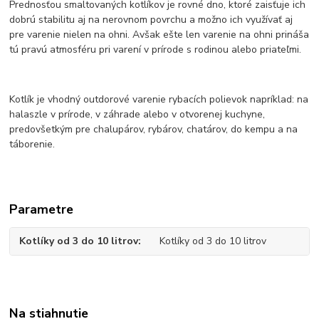
Prednosťou smaltovaných kotlíkov je rovné dno, ktoré zaisťuje ich
dobrú stabilitu aj na nerovnom povrchu a možno ich využívať aj
pre varenie nielen na ohni. Avšak ešte len varenie na ohni prináša
tú pravú atmosféru pri varení v prírode s rodinou alebo priateľmi.
Kotlík je vhodný outdorové varenie rybacích polievok napríklad: na
halaszle v prírode, v záhrade alebo v otvorenej kuchyne,
predovšetkým pre chalupárov, rybárov, chatárov, do kempu a na
táborenie.
Parametre
Kotlíky od 3 do 10 litrov
Kotlíky od 3 do 10 litrov
Na stiahnutie