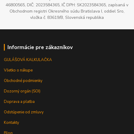
46800565, DIČ: 2023584365, IČ DPH: SK2023584365, zapísaná v
Obchodnom registri Okresného súdu Bratislava I, oddiel Sro,
vložka č. 83619/B, Slovenská republika
Informácie pre zákazníkov
GULÁŠOVÁ KALKULAČKA
Všetko o nákupe
Obchodné podmienky
Dozorný orgán (SOI)
Doprava a platba
Odstúpenie od zmluvy
Kontakty
Blog