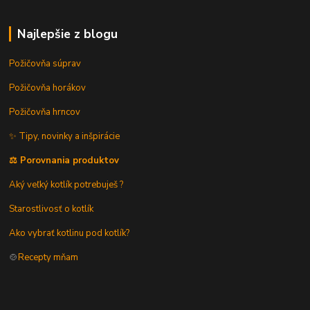
Najlepšie z blogu
Požičovňa súprav
Požičovňa horákov
Požičovňa hrncov
✨ Tipy, novinky a inšpirácie
⚖️ Porovnania produktov
Aký veľký kotlík potrebuješ ?
Starostlivosť o kotlík
Ako vybrať kotlinu pod kotlík?
🍲
Recepty mňam