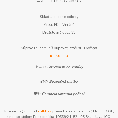
e-shop: +421 905 580 562
Sklad a osobné odbery
Areál PD - Viničné
Družstevná ulica 33
Súpravu si nemusíš kupovať, stačí si ju požičať
KLIKNI TU
👨‍🍳🍲
Špecialisti na kotlíky
🔐💳
Bezpečná platba
🛡️💸
Garancia vrátenia peňazí
Internetový obchod
kotlik.sk
prevádzkuje spoločnosť ENET CORP,
s.r.o., so sídlom Priekopnícka 10559/24, 821 06 Bratislava, IČO: