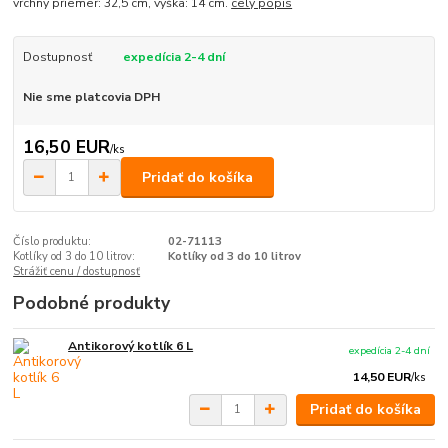
vrchný priemer: 32,5 cm, výška: 14 cm.
celý popis
Dostupnosť
expedícia 2-4 dní
Nie sme platcovia DPH
16,50 EUR
/
ks
Pridať do košíka
Číslo produktu:
02-71113
Kotlíky od 3 do 10 litrov:
Kotlíky od 3 do 10 litrov
Strážiť cenu / dostupnosť
Podobné produkty
Antikorový kotlík 6 L
expedícia 2-4 dní
14,50 EUR
/
ks
Pridať do košíka