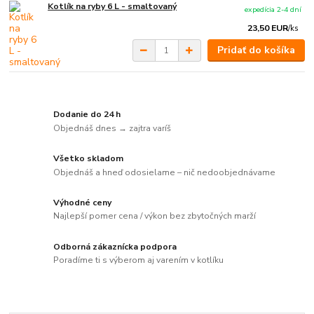
Kotlík na ryby 6 L - smaltovaný
expedícia 2-4 dní
23,50 EUR
/
ks
Pridať do košíka
Dodanie do 24 h
Objednáš dnes → zajtra varíš
Všetko skladom
Objednáš a hneď odosielame – nič nedoobjednávame
Výhodné ceny
Najlepší pomer cena / výkon bez zbytočných marží
Odborná zákaznícka podpora
Poradíme ti s výberom aj varením v kotlíku