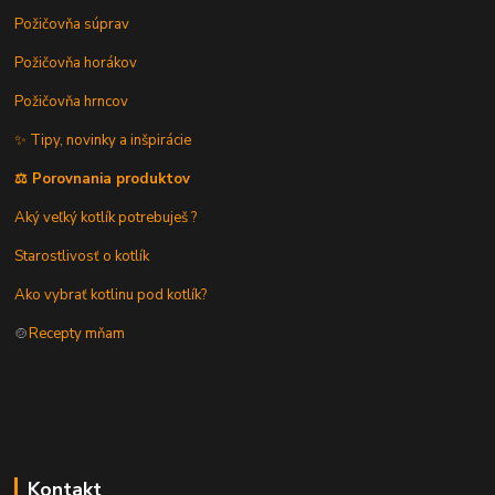
Požičovňa súprav
Požičovňa horákov
Požičovňa hrncov
✨ Tipy, novinky a inšpirácie
⚖️ Porovnania produktov
Aký veľký kotlík potrebuješ ?
Starostlivosť o kotlík
Ako vybrať kotlinu pod kotlík?
🍲
Recepty mňam
Kontakt