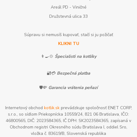
Areál PD - Viničné
Družstevná ulica 33
Súpravu si nemusíš kupovať, stačí si ju požičať
KLIKNI TU
👨‍🍳🍲
Špecialisti na kotlíky
🔐💳
Bezpečná platba
🛡️💸
Garancia vrátenia peňazí
Internetový obchod
kotlik.sk
prevádzkuje spoločnosť ENET CORP,
s.r.o., so sídlom Priekopnícka 10559/24, 821 06 Bratislava, IČO:
46800565, DIČ: 2023584365, IČ DPH: SK2023584365, zapísaná v
Obchodnom registri Okresného súdu Bratislava I, oddiel Sro,
vložka č. 83619/B, Slovenská republika