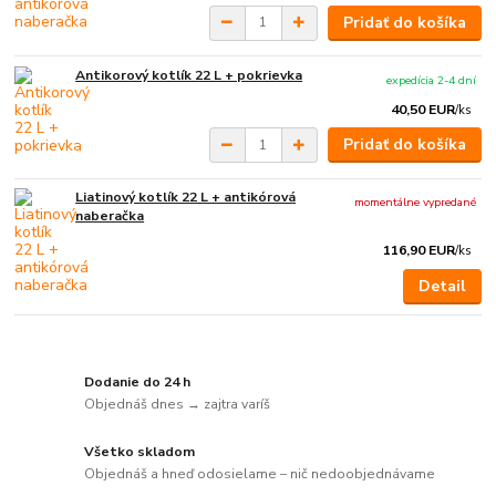
Pridať do košíka
Antikorový kotlík 22 L + pokrievka
expedícia 2-4 dní
40,50 EUR
/
ks
Pridať do košíka
Liatinový kotlík 22 L + antikórová
momentálne vypredané
naberačka
116,90 EUR
/
ks
Detail
Dodanie do 24 h
Objednáš dnes → zajtra varíš
Všetko skladom
Objednáš a hneď odosielame – nič nedoobjednávame