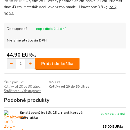
PARAMETRE Objem: 25 L. Vrchny priemer: 36 cm. Výška: 21 cm. Priemer
dna: 43 cm. Materiál: oceľ, dve vrstvy smaltu. Hmotnosť: 3,8 kg.
celý
popis
Dostupnosť
expedícia 2-4 dní
Nie sme platcovia DPH
44,90 EUR
/
ks
Pridať do košíka
Číslo produktu:
07-779
Kotlíky od 20 do 30 litrov:
Kotlíky od 20 do 30 litrov
Strážiť cenu / dostupnosť
Podobné produkty
Smaltovaný kotlík 25 L + antikorová
expedícia 2-4 dní
naberačka
35,00 EUR
/
ks