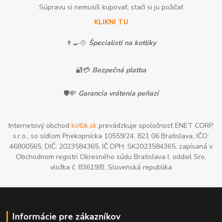
Súpravu si nemusíš kupovať, stačí si ju požičať
KLIKNI TU
👨‍🍳🍲
Špecialisti na kotlíky
🔐💳
Bezpečná platba
🛡️💸
Garancia vrátenia peňazí
Internetový obchod
kotlik.sk
prevádzkuje spoločnosť ENET CORP,
s.r.o., so sídlom Priekopnícka 10559/24, 821 06 Bratislava, IČO:
46800565, DIČ: 2023584365, IČ DPH: SK2023584365, zapísaná v
Obchodnom registri Okresného súdu Bratislava I, oddiel Sro,
vložka č. 83619/B, Slovenská republika
Informácie pre zákazníkov