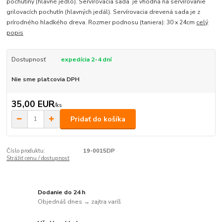
pochutiny (hlavné jedlo). Servírovacia sada je vhodná na servírovanie
grilovacích pochutín (hlavných jedál). Servírovacia drevená sada je z
prírodného hladkého dreva. Rozmer podnosu (taniera): 30 x 24cm
celý
popis
Dostupnosť
expedícia 2-4 dní
Nie sme platcovia DPH
35,00 EUR
/
ks
Pridať do košíka
Číslo produktu:
19-0015DP
Strážiť cenu / dostupnosť
Dodanie do 24 h
Objednáš dnes → zajtra varíš