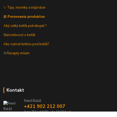
✨ Tipy, novinky a inšpirácie
⚖️ Porovnania produktov
Aký veľký kotlík potrebuješ ?
Starostlivosť o kotlík
Ako vybrať kotlinu pod kotlík?
🍲
Recepty mňam
Kontakt
René Baláž
+421 902 212 007
Sme TU od 8:00 - do 16:00 hod