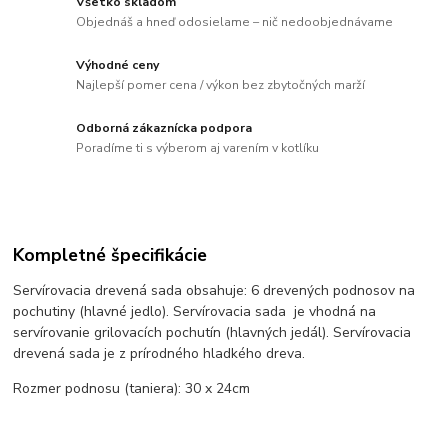
Všetko skladom
Objednáš a hneď odosielame – nič nedoobjednávame
Výhodné ceny
Najlepší pomer cena / výkon bez zbytočných marží
Odborná zákaznícka podpora
Poradíme ti s výberom aj varením v kotlíku
Kompletné špecifikácie
Servírovacia drevená sada obsahuje: 6 drevených podnosov na
pochutiny (hlavné jedlo). Servírovacia sada je vhodná na
servírovanie grilovacích pochutín (hlavných jedál). Servírovacia
drevená sada je z prírodného hladkého dreva.
Rozmer podnosu (taniera): 30 x 24cm