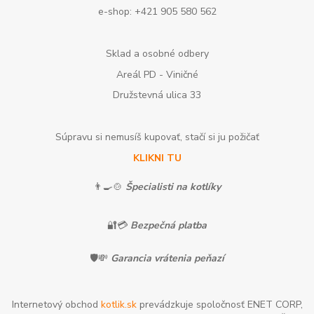
e-shop: +421 905 580 562
Sklad a osobné odbery
Areál PD - Viničné
Družstevná ulica 33
Súpravu si nemusíš kupovať, stačí si ju požičať
KLIKNI TU
👨‍🍳🍲
Špecialisti na kotlíky
🔐💳
Bezpečná platba
🛡️💸
Garancia vrátenia peňazí
Internetový obchod
kotlik.sk
prevádzkuje spoločnosť ENET CORP,