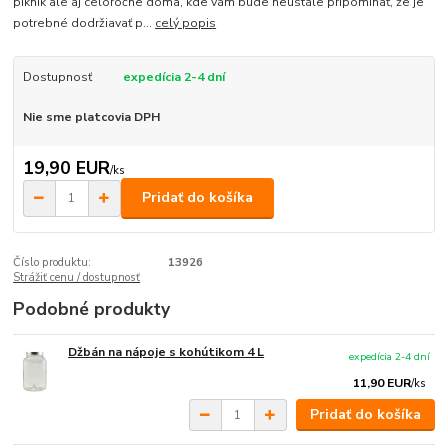
piknik ale aj celoročne doma, kde vám bude neustále pripomínať, že je
potrebné dodržiavať p...
celý popis
Dostupnosť
expedícia 2-4 dní
Nie sme platcovia DPH
19,90 EUR
/
ks
Pridať do košíka
Číslo produktu:
13926
Strážiť cenu / dostupnosť
Podobné produkty
Džbán na nápoje s kohútikom 4 L
expedícia 2-4 dní
11,90 EUR
/
ks
Pridať do košíka