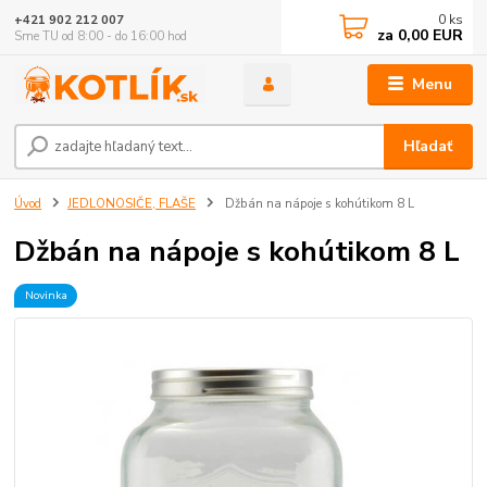
0
ks
+421 902 212 007
za
0,00 EUR
Sme TU od 8:00 - do 16:00 hod
Menu
Hľadať
Úvod
JEDLONOSIČE, FLAŠE
Džbán na nápoje s kohútikom 8 L
Džbán na nápoje s kohútikom 8 L
Novinka