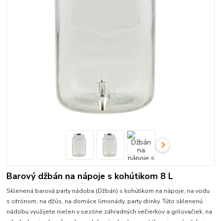
Barový džbán na nápoje s kohútikom 8 L
Sklenená barová party nádoba (Džbán) s kohútikom na nápoje, na vodu
s citrónom, na džús, na domáce limonády, party drinky. Túto sklenenú
nádobu využijete nielen v sezóne záhradných večierkov a grilovačiek, na