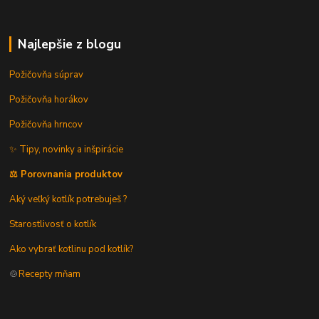
Najlepšie z blogu
Požičovňa súprav
Požičovňa horákov
Požičovňa hrncov
✨ Tipy, novinky a inšpirácie
⚖️ Porovnania produktov
Aký veľký kotlík potrebuješ ?
Starostlivosť o kotlík
Ako vybrať kotlinu pod kotlík?
🍲
Recepty mňam