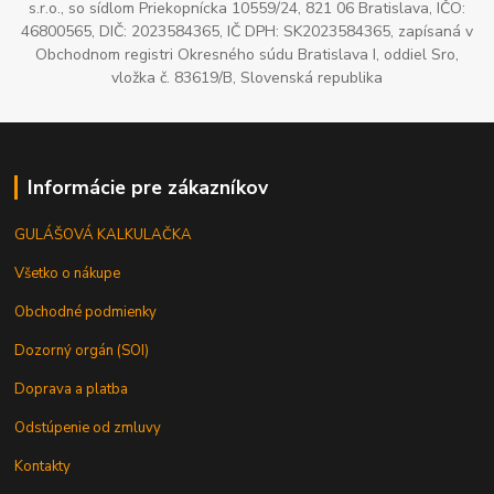
s.r.o., so sídlom Priekopnícka 10559/24, 821 06 Bratislava, IČO:
46800565, DIČ: 2023584365, IČ DPH: SK2023584365, zapísaná v
Obchodnom registri Okresného súdu Bratislava I, oddiel Sro,
vložka č. 83619/B, Slovenská republika
Informácie pre zákazníkov
GULÁŠOVÁ KALKULAČKA
Všetko o nákupe
Obchodné podmienky
Dozorný orgán (SOI)
Doprava a platba
Odstúpenie od zmluvy
Kontakty