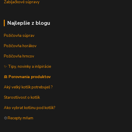
Zabíjačkové súpravy
Najlepšie z blogu
Požičovňa súprav
Požičovňa horákov
Požičovňa hrncov
✨ Tipy, novinky a inšpirácie
⚖️ Porovnania produktov
Aký veľký kotlík potrebuješ ?
Starostlivosť o kotlík
Ako vybrať kotlinu pod kotlík?
🍲
Recepty mňam