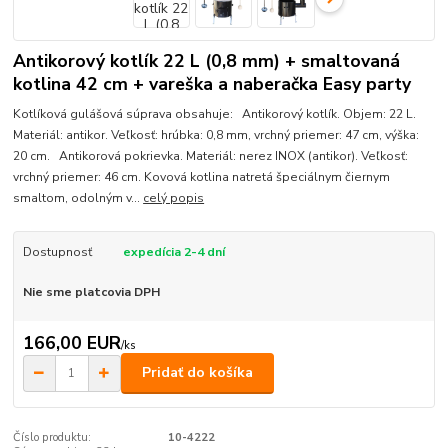
Antikorový kotlík 22 L (0,8 mm) + smaltovaná
kotlina 42 cm + vareška a naberačka Easy party
Kotlíková gulášová súprava obsahuje: Antikorový kotlík. Objem: 22 L.
Materiál: antikor. Veľkosť: hrúbka: 0,8 mm, vrchný priemer: 47 cm, výška:
20 cm. Antikorová pokrievka. Materiál: nerez INOX (antikor). Veľkosť:
vrchný priemer: 46 cm. Kovová kotlina natretá špeciálnym čiernym
smaltom, odolným v...
celý popis
Dostupnosť
expedícia 2-4 dní
Nie sme platcovia DPH
166,00 EUR
/
ks
Pridať do košíka
Číslo produktu:
10-4222