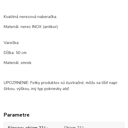
Kvalitná nerezová naberačka.
Materiál: nerez INOX (antikor).
Vareška
Dĺžka: 50 cm
Materiál: smrek.
UPOZRNENIE: Fotky produktov sú ilustračné, môžu sa líšiť napr.
šírkou, výškou, iný typ pokrievky atď.
Parametre
Súpravy, objem 22 L
Objem 22 L