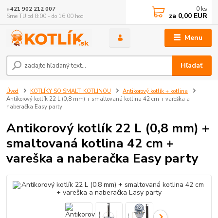
0
ks
+421 902 212 007
za
0,00 EUR
Sme TU od 8:00 - do 16:00 hod
Menu
Hľadať
Úvod
KOTLÍKY SO SMALT. KOTLINOU
Antikorový kotlík + kotlina
Antikorový kotlík 22 L (0,8 mm) + smaltovaná kotlina 42 cm + vareška a
naberačka Easy party
Antikorový kotlík 22 L (0,8 mm) +
smaltovaná kotlina 42 cm +
vareška a naberačka Easy party