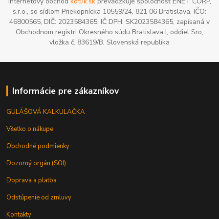
Internetový obchod
kotlik.sk
prevádzkuje spoločnosť ENET CORP,
s.r.o., so sídlom Priekopnícka 10559/24, 821 06 Bratislava, IČO:
46800565, DIČ: 2023584365, IČ DPH: SK2023584365, zapísaná v
Obchodnom registri Okresného súdu Bratislava I, oddiel Sro,
vložka č. 83619/B, Slovenská republika
Informácie pre zákazníkov
GULÁŠOVÁ KALKULAČKA
Všetko o nákupe
Obchodné podmienky
Dozorný orgán (SOI)
Doprava a platba
Odstúpenie od zmluvy
Kontakty