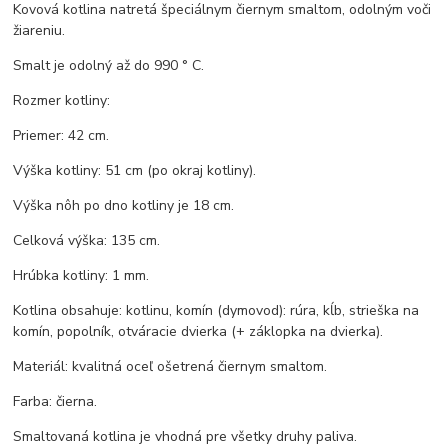
Kovová kotlina natretá špeciálnym čiernym smaltom, odolným voči
žiareniu.
Smalt je odolný až do 990 ° C.
Rozmer kotliny:
Priemer: 42 cm.
Výška kotliny: 51 cm (po okraj kotliny).
Výška nôh po dno kotliny je 18 cm.
Celková výška: 135 cm.
Hrúbka kotliny: 1 mm.
Kotlina obsahuje: kotlinu, komín (dymovod): rúra, kĺb, strieška na
komín, popolník, otváracie dvierka (+ záklopka na dvierka).
Materiál: kvalitná oceľ ošetrená čiernym smaltom.
Farba: čierna.
Smaltovaná kotlina je vhodná pre všetky druhy paliva.