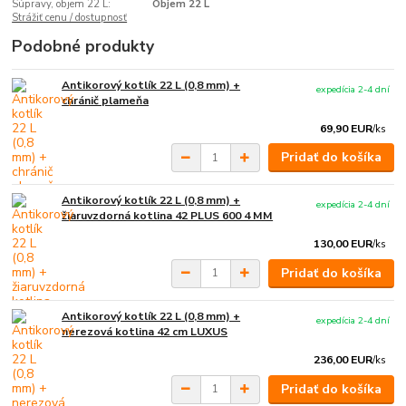
Súpravy, objem 22 L:
Objem 22 L
Strážiť cenu / dostupnosť
Podobné produkty
Antikorový kotlík 22 L (0,8 mm) +
expedícia 2-4 dní
chránič plameňa
69,90 EUR
/
ks
Pridať do košíka
Antikorový kotlík 22 L (0,8 mm) +
expedícia 2-4 dní
žiaruvzdorná kotlina 42 PLUS 600 4 MM
130,00 EUR
/
ks
Pridať do košíka
Antikorový kotlík 22 L (0,8 mm) +
expedícia 2-4 dní
nerezová kotlina 42 cm LUXUS
236,00 EUR
/
ks
Pridať do košíka