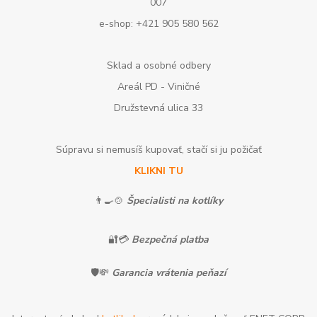
007
e-shop: +421 905 580 562
Sklad a osobné odbery
Areál PD - Viničné
Družstevná ulica 33
Súpravu si nemusíš kupovať, stačí si ju požičať
KLIKNI TU
👨‍🍳🍲
Špecialisti na kotlíky
🔐💳
Bezpečná platba
🛡️💸
Garancia vrátenia peňazí