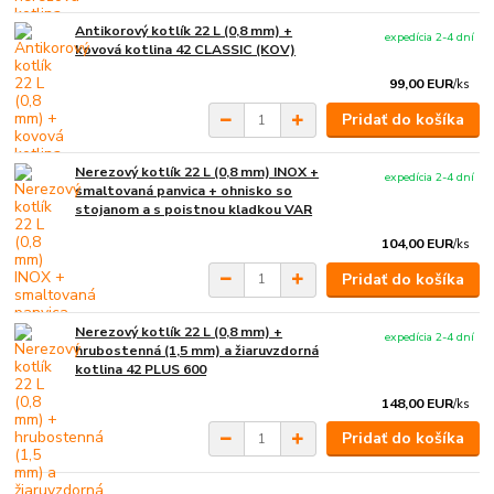
Antikorový kotlík 22 L (0,8 mm) +
expedícia 2-4 dní
kovová kotlina 42 CLASSIC (KOV)
99,00 EUR
/
ks
Pridať do košíka
Nerezový kotlík 22 L (0,8 mm) INOX +
expedícia 2-4 dní
smaltovaná panvica + ohnisko so
stojanom a s poistnou kladkou VAR
104,00 EUR
/
ks
Pridať do košíka
Nerezový kotlík 22 L (0,8 mm) +
expedícia 2-4 dní
hrubostenná (1,5 mm) a žiaruvzdorná
kotlina 42 PLUS 600
148,00 EUR
/
ks
Pridať do košíka