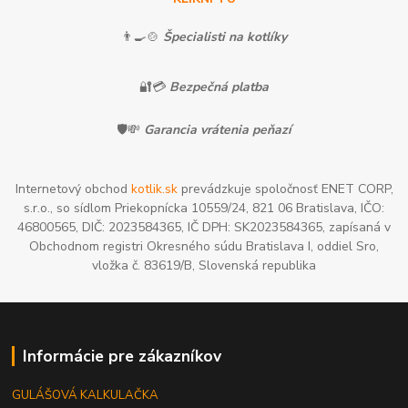
👨‍🍳🍲
Špecialisti na kotlíky
🔐💳
Bezpečná platba
🛡️💸
Garancia vrátenia peňazí
Internetový obchod
kotlik.sk
prevádzkuje spoločnosť ENET CORP,
s.r.o., so sídlom Priekopnícka 10559/24, 821 06 Bratislava, IČO:
46800565, DIČ: 2023584365, IČ DPH: SK2023584365, zapísaná v
Obchodnom registri Okresného súdu Bratislava I, oddiel Sro,
vložka č. 83619/B, Slovenská republika
Informácie pre zákazníkov
GULÁŠOVÁ KALKULAČKA