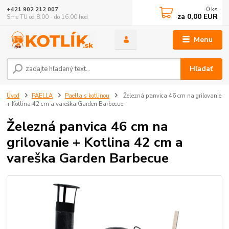
0
ks
+421 902 212 007
za
0,00 EUR
Sme TU od 8:00 - do 16:00 hod
Menu
Hľadať
Úvod
PAELLA
Paella s kotlinou
Železná panvica 46 cm na grilovanie
+ Kotlina 42 cm a vareška Garden Barbecue
Železná panvica 46 cm na
grilovanie + Kotlina 42 cm a
vareška Garden Barbecue