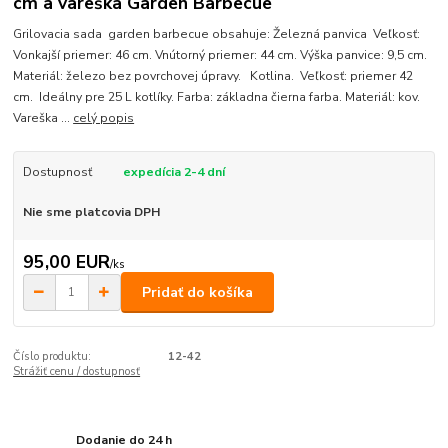
cm a vareška Garden Barbecue
Grilovacia sada garden barbecue obsahuje: Železná panvica Veľkosť:
Vonkajší priemer: 46 cm. Vnútorný priemer: 44 cm. Výška panvice: 9,5 cm.
Materiál: železo bez povrchovej úpravy. Kotlina. Veľkosť: priemer 42
cm. Ideálny pre 25 L kotlíky. Farba: základna čierna farba. Materiál: kov.
Vareška ...
celý popis
Dostupnosť
expedícia 2-4 dní
Nie sme platcovia DPH
95,00 EUR
/
ks
Pridať do košíka
Číslo produktu:
12-42
Strážiť cenu / dostupnosť
Dodanie do 24 h