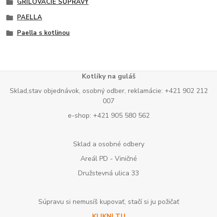
GRILOVACIE SÚPRAVY
PAELLA
Paella s kotlinou
Kotlíky na guláš
Sklad,stav objednávok, osobný odber, reklamácie: +421 902 212
007
e-shop: +421 905 580 562
Sklad a osobné odbery
Areál PD - Viničné
Družstevná ulica 33
Súpravu si nemusíš kupovať, stačí si ju požičať
KLIKNI TU