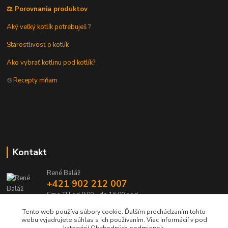
⚖️ Porovnania produktov
Aký veľký kotlík potrebuješ ?
Starostlivosť o kotlík
Ako vybrať kotlinu pod kotlík?
🍲
Recepty mňam
Kontakt
René Baláž
+421 902 212 007
Sme TU od 8:00 - do 16:00 hod
Tento web používa súbory cookie. Ďalším prechádzaním tohto
info@kotlik.sk
webu vyjadrujete súhlas s ich používaním. Viac informácií v pod