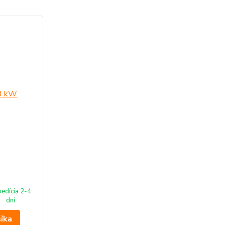
edícia 2-4
dní
šíka