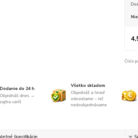
Dos
Nie
4,
Číslo p
Všetko skladom
Dodanie do 24 h
Objednáš a hneď
Objednáš dnes →
odosielame – nič
zajtra varíš
nedoobjednávame
etné špecifikácie
S