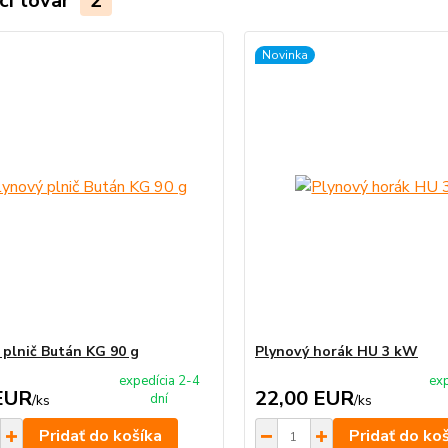
ci tovar
2
Novinka
 plnič Bután KG 90 g
Plynový horák HU 3 kW
expedícia 2-4
exp
EUR
22,00 EUR
dní
/
ks
/
ks
Pridať do košíka
Pridať do ko