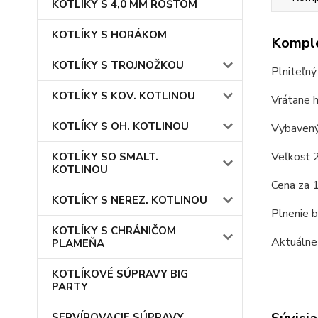
KOTLÍKY S 4,0 MM ROŠTOM
KOTLÍKY S HORÁKOM
Komple
KOTLÍKY S TROJNOŽKOU
Plniteľný
KOTLÍKY S KOV. KOTLINOU
Vrátane h
KOTLÍKY S OH. KOTLINOU
Vybavený
Veľkosť 2
KOTLÍKY SO SMALT.
KOTLINOU
Cena za 1
KOTLÍKY S NEREZ. KOTLINOU
Plnenie b
KOTLÍKY S CHRÁNIČOM
Aktuálne 
PLAMEŇA
KOTLÍKOVÉ SÚPRAVY BIG
PARTY
SERVÍROVACIE SÚPRAVY