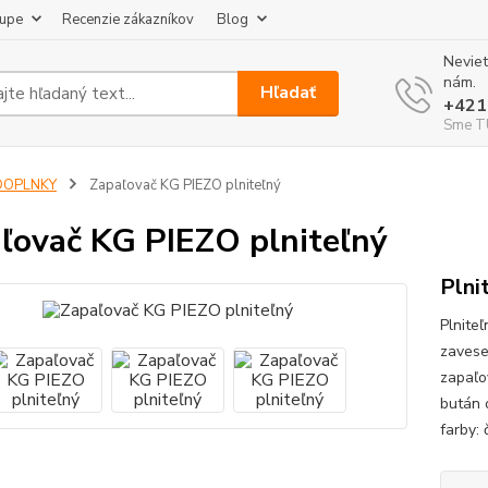
kupe
Recenzie zákazníkov
Blog
Neviet
nám.
Hľadať
+421
Sme TU
DOPLNKY
Zapaľovač KG PIEZO plniteľný
ľovač KG PIEZO plniteľný
Plni
Plnite
zavese
zapaľo
bután 
farby: