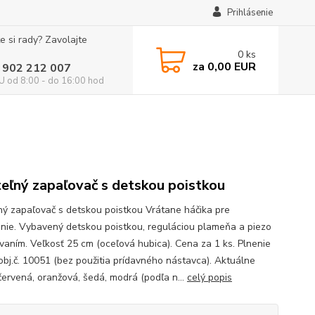
Prihlásenie
e si rady? Zavolajte
0
ks
za
0,00 EUR
 902 212 007
 od 8:00 - do 16:00 hod
teľný zapaľovač s detskou poistkou
ľný zapaľovač s detskou poistkou Vrátane háčika pre
nie. Vybavený detskou poistkou, reguláciou plameňa a piezo
vaním. Veľkosť 25 cm (oceľová hubica). Cena za 1 ks. Plnenie
obj.č. 10051 (bez použitia prídavného nástavca). Aktuálne
 červená, oranžová, šedá, modrá (podľa n...
celý popis