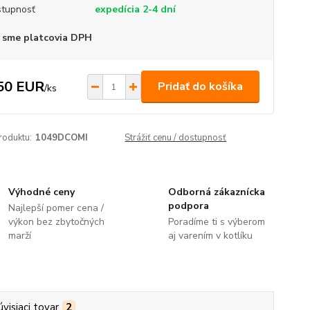
tupnosť
expedícia 2-4 dní
 sme platcovia DPH
50 EUR
Pridať do košíka
/
ks
roduktu:
1049DCOMI
Strážiť cenu / dostupnosť
Výhodné ceny
Odborná zákaznícka
podpora
Najlepší pomer cena /
výkon bez zbytočných
Poradíme ti s výberom
marží
aj varením v kotlíku
úvisiaci tovar
2