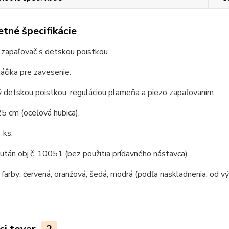
tné špecifikácie
 zapaľovač s detskou poistkou
áčika pre zavesenie.
 detskou poistkou, reguláciou plameňa a piezo zapaľovaním.
5 cm (oceľová hubica).
 ks.
után obj.č. 10051 (bez použitia prídavného nástavca).
farby: červená, oranžová, šedá, modrá (podľa naskladnenia, od vý