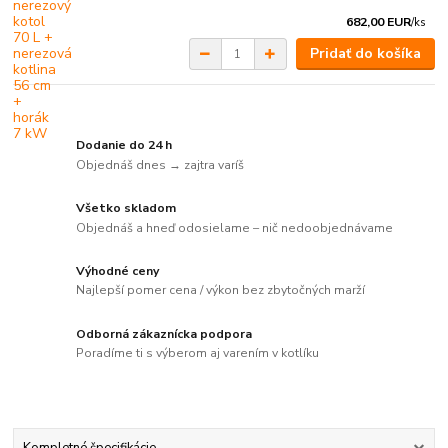
682,00 EUR
/
ks
Pridať do košíka
Dodanie do 24 h
Objednáš dnes → zajtra varíš
Všetko skladom
Objednáš a hneď odosielame – nič nedoobjednávame
Výhodné ceny
Najlepší pomer cena / výkon bez zbytočných marží
Odborná zákaznícka podpora
Poradíme ti s výberom aj varením v kotlíku
Kompletné špecifikácie