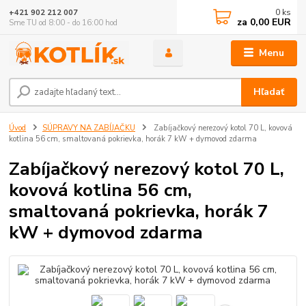
0
ks
+421 902 212 007
za
0,00 EUR
Sme TU od 8:00 - do 16:00 hod
Menu
Hľadať
Úvod
SÚPRAVY NA ZABÍJAČKU
Zabíjačkový nerezový kotol 70 L, kovová
kotlina 56 cm, smaltovaná pokrievka, horák 7 kW + dymovod zdarma
Zabíjačkový nerezový kotol 70 L,
kovová kotlina 56 cm,
smaltovaná pokrievka, horák 7
kW + dymovod zdarma