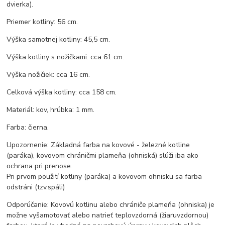
dvierka).
Priemer kotliny: 56 cm.
Výška samotnej kotliny: 45,5 cm.
Výška kotliny s nožičkami: cca 61 cm.
Výška nožičiek: cca 16 cm.
Celková výška kotliny: cca 158 cm.
Materiál: kov, hrúbka: 1 mm.
Farba: čierna.
Upozornenie: Základná farba na kovové - železné kotline
(paráka), kovovom chráničmi plameňa (ohniská) slúži iba ako
ochrana pri prenose.
Pri prvom použití kotliny (paráka) a kovovom ohnisku sa farba
odstráni (tzv.spáli)
Odporúčanie: Kovovú kotlinu alebo chrániče plameňa (ohniska) je
možne vyšamotovať alebo natrieť teplovzdorná (žiaruvzdornou)