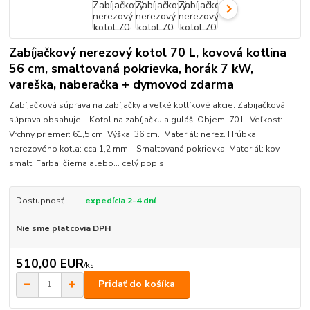
Zabíjačkový nerezový kotol 70 L, kovová kotlina
56 cm, smaltovaná pokrievka, horák 7 kW,
vareška, naberačka + dymovod zdarma
Zabíjačková súprava na zabíjačky a veľké kotlíkové akcie. Zabijačková
súprava obsahuje: Kotol na zabíjačku a guláš. Objem: 70 L. Veľkosť:
Vrchny priemer: 61,5 cm. Výška: 36 cm. Materiál: nerez. Hrúbka
nerezového kotla: cca 1,2 mm. Smaltovaná pokrievka. Materiál: kov,
smalt. Farba: čierna alebo...
celý popis
Dostupnosť
expedícia 2-4 dní
Nie sme platcovia DPH
510,00 EUR
/
ks
Pridať do košíka