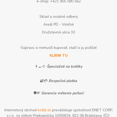
e-shop: +421 905 580 562
Sklad a osobné odbery
Areál PD - Viničné
Družstevná ulica 33
Súpravu si nemusíš kupovať, stačí si ju požičať
KLIKNI TU
👨‍🍳🍲
Špecialisti na kotlíky
🔐💳
Bezpečná platba
🛡️💸
Garancia vrátenia peňazí
Internetový obchod
kotlik.sk
prevádzkuje spoločnosť ENET CORP,
s.r.o., so sídlom Priekopnícka 10559/24, 821 06 Bratislava, IČO: