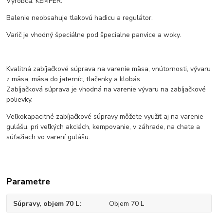
Výrobca: KEMPER.
Balenie neobsahuje tlakovú hadicu a regulátor.
Varič je vhodný špeciálne pod špecialne panvice a woky.
Kvalitná zabíjačkové súprava na varenie mäsa, vnútornosti, vývaru
z mäsa, mäsa do jaterníc, tlačenky a klobás.
Zabíjačková súprava je vhodná na varenie vývaru na zabíjačkové
polievky.
Veľkokapacitné zabíjačkové súpravy môžete využiť aj na varenie
gulášu, pri veľkých akciách, kempovanie, v záhrade, na chate a
súťažiach vo varení gulášu.
Parametre
Súpravy, objem 70 L
Objem 70 L