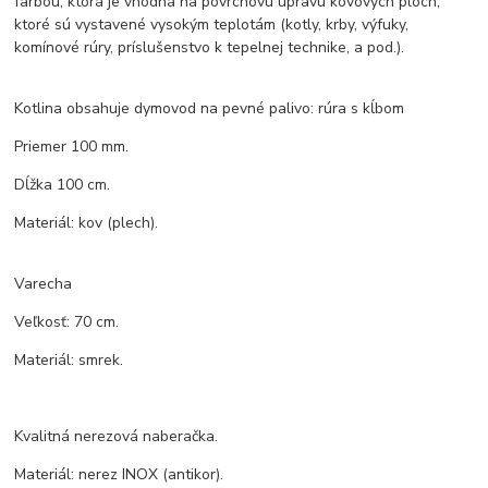
farbou, ktorá je vhodná na povrchovú úpravu kovových plôch,
ktoré sú vystavené vysokým teplotám (kotly, krby, výfuky,
komínové rúry, príslušenstvo k tepelnej technike, a pod.).
Kotlina obsahuje dymovod na pevné palivo: rúra s kĺbom
Priemer 100 mm.
Dĺžka 100 cm.
Materiál: kov (plech).
Varecha
Veľkosť: 70 cm.
Materiál: smrek.
Kvalitná nerezová naberačka.
Materiál: nerez INOX (antikor).