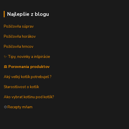
Najlepšie z blogu
Požičovňa súprav
Požičovňa horákov
Požičovňa hrncov
✨ Tipy, novinky a inšpirácie
⚖️ Porovnania produktov
Aký veľký kotlík potrebuješ ?
Starostlivosť o kotlík
Ako vybrať kotlinu pod kotlík?
🍲
Recepty mňam