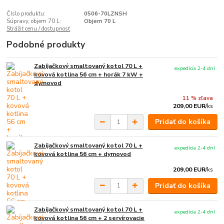
Číslo produktu:
0506-70LZNSH
Súpravy, objem 70 L:
Objem 70 L
Strážiť cenu / dostupnosť
Podobné produkty
Zabíjačkový smaltovaný kotol 70 L +
expedícia 2-4 dní
kovová kotlina 56 cm + horák 7 kW +
dymovod
11 % zľava
209,00 EUR
/
ks
Pridať do košíka
Zabíjačkový smaltovaný kotol 70 L +
expedícia 2-4 dní
kovová kotlina 56 cm + dymovod
209,00 EUR
/
ks
Pridať do košíka
Zabíjačkový smaltovaný kotol 70 L +
expedícia 2-4 dní
kovová kotlina 56 cm + 2 servírovacie