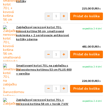
kotlíky
215,00 EUR
/
ks
Pridať do košíka
Zabíjačkový nerezový kotol 70 L,
expedícia 2-4 dní
kovová kotlina 56 cm, smaltovaná
pokrievka + 2 servírovacie antikorové
kotlíky zdarma
481,00 EUR
/
ks
Pridať do košíka
Smaltovaný kotol 70 L na zabíjačku s
expedícia 2-4 dní
žiaruvzdornou kotlinou 53 cm PLUS 600
+ vareška
226,00 EUR
/
ks
Pridať do košíka
Zabíjačkový nerezový kotol 70 L +
expedícia 2-4 dní
nerezová kotlina 56 cm + horák 7 kW