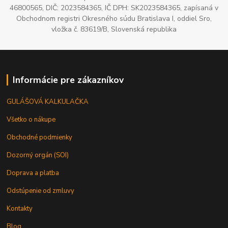
46800565, DIČ: 2023584365, IČ DPH: SK2023584365, zapísaná v
Obchodnom registri Okresného súdu Bratislava I, oddiel Sro,
vložka č. 83619/B, Slovenská republika
Informácie pre zákazníkov
GULÁŠOVÁ KALKULAČKA
Všetko o nákupe
Obchodné podmienky
Dozorný orgán (SOI)
Doprava a platba
Odstúpenie od zmluvy
Kontakty
Blog