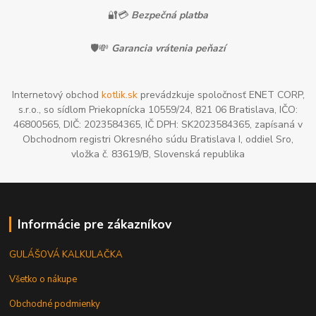
🔐💳
Bezpečná platba
🛡️💸
Garancia vrátenia peňazí
Internetový obchod
kotlik.sk
prevádzkuje spoločnosť ENET CORP,
s.r.o., so sídlom Priekopnícka 10559/24, 821 06 Bratislava, IČO:
46800565, DIČ: 2023584365, IČ DPH: SK2023584365, zapísaná v
Obchodnom registri Okresného súdu Bratislava I, oddiel Sro,
vložka č. 83619/B, Slovenská republika
Informácie pre zákazníkov
GULÁŠOVÁ KALKULAČKA
Všetko o nákupe
Obchodné podmienky