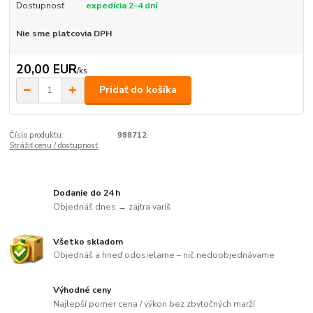
Dostupnosť
expedícia 2-4 dní
Nie sme platcovia DPH
20,00 EUR
/
ks
Pridať do košíka
Číslo produktu:
988712
Strážiť cenu / dostupnosť
Dodanie do 24 h
Objednáš dnes → zajtra varíš
Všetko skladom
Objednáš a hneď odosielame – nič nedoobjednávame
Výhodné ceny
Najlepší pomer cena / výkon bez zbytočných marží