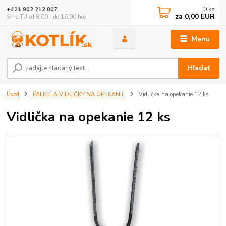
0
ks
+421 902 212 007
za
0,00 EUR
Sme TU od 8:00 - do 16:00 hod
Menu
Hľadať
Úvod
PALICE A VIDLIČKY NA OPEKANIE
Vidlička na opekanie 12 ks
Vidlička na opekanie 12 ks