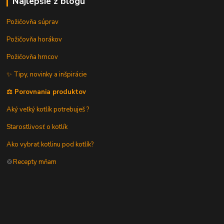
Najlepšie z blogu
Požičovňa súprav
Požičovňa horákov
Požičovňa hrncov
✨ Tipy, novinky a inšpirácie
⚖️ Porovnania produktov
Aký veľký kotlík potrebuješ ?
Starostlivosť o kotlík
Ako vybrať kotlinu pod kotlík?
🍲
Recepty mňam