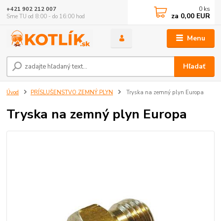
0
ks
+421 902 212 007
za
0,00 EUR
Sme TU od 8:00 - do 16:00 hod
Menu
Hľadať
Úvod
PRÍSLUŠENSTVO ZEMNÝ PLYN
Tryska na zemný plyn Europa
Tryska na zemný plyn Europa