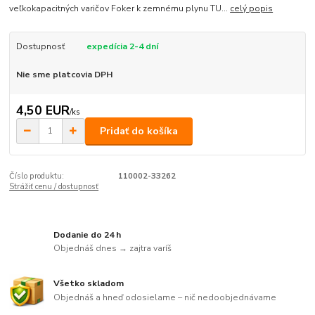
veľkokapacitných varičov Foker k zemnému plynu TU...
celý popis
Dostupnosť
expedícia 2-4 dní
Nie sme platcovia DPH
4,50 EUR
/
ks
Pridať do košíka
Číslo produktu:
110002-33262
Strážiť cenu / dostupnosť
Dodanie do 24 h
Objednáš dnes → zajtra varíš
Všetko skladom
Objednáš a hneď odosielame – nič nedoobjednávame