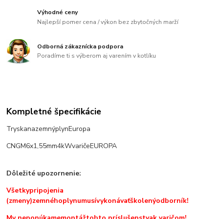
Výhodné ceny
Najlepší pomer cena / výkon bez zbytočných marží
Odborná zákaznícka podpora
Poradíme ti s výberom aj varením v kotlíku
Kompletné špecifikácie
Tryska
na
zemný
plyn
Europa
CNG
M6
x
1,55
mm
4
kW
variče
EUROPA
Dôležité
upozornenie
:
Všetky
pripojenia
(zmeny)
zemného
plynu
musí
vykonávať
školený
odborník!
My neponúkame
montáž
tohto príslušenstva
k varičom!