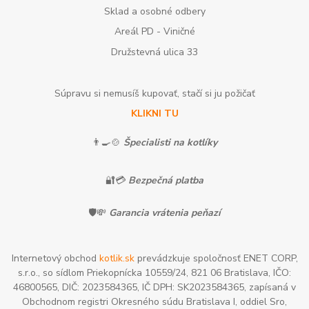
Sklad a osobné odbery
Areál PD - Viničné
Družstevná ulica 33
Súpravu si nemusíš kupovať, stačí si ju požičať
KLIKNI TU
👨‍🍳🍲
Špecialisti na kotlíky
🔐💳
Bezpečná platba
🛡️💸
Garancia vrátenia peňazí
Internetový obchod
kotlik.sk
prevádzkuje spoločnosť ENET CORP,
s.r.o., so sídlom Priekopnícka 10559/24, 821 06 Bratislava, IČO:
46800565, DIČ: 2023584365, IČ DPH: SK2023584365, zapísaná v
Obchodnom registri Okresného súdu Bratislava I, oddiel Sro,