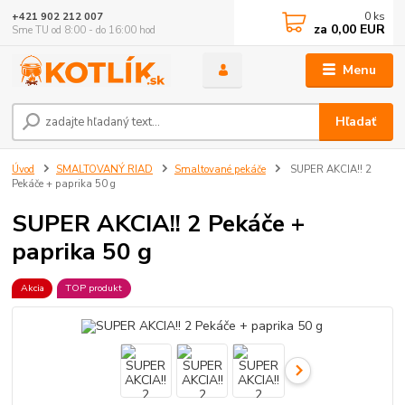
0
ks
+421 902 212 007
za
0,00 EUR
Sme TU od 8:00 - do 16:00 hod
Menu
Hľadať
Úvod
SMALTOVANÝ RIAD
Smaltované pekáče
SUPER AKCIA!! 2
Pekáče + paprika 50 g
SUPER AKCIA!! 2 Pekáče +
paprika 50 g
Akcia
TOP produkt