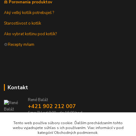
⚖️ Porovnania produktov
Aký veľký kotlík potrebuješ ?
Starostlivosť o kotlík
Ako vybrať kotlinu pod kotlík?
🍲
Recepty mňam
Kontakt
René Baláž
+421 902 212 007
Sme TU od 8:00 - do 16:00 hod
Tento web používa súbory cookie. Ďalším prechádzaním tohto
info@kotlik.sk
webu vyjadrujete súhlas s ich používaním. Viac informácií v pod
kategórií Obchodných podmienok.