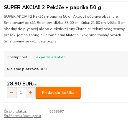
SUPER AKCIA!! 2 Pekáče + paprika 50 g
SUPER AKCIA!! 2 Pekáče + paprika 50 g Akciová súprava obsahuje:
Smaltovaný pekáč. Rozmery: dĺžka: 33,50 cm, šírka: 21,60 cm, výška 6 cm.
Vhodný do plynovej alebo elektrickej rúry Čistenie: tekutý neagresívny
prášok, jemná špongia Farba: čierná Materiál: kov, smaltovaný povrch
Smaltovaný pekáč...
celý popis
Dostupnosť
expedícia 2-4 dní
Nie sme platcovia DPH
28,90 EUR
/
ks
Pridať do košíka
Číslo produktu:
5308587
Strážiť cenu / dostupnosť