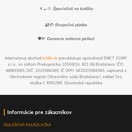
👨‍🍳🍲
Špecialisti na kotlíky
🔐💳
Bezpečná platba
🛡️💸
Garancia vrátenia peňazí
Internetový obchod
kotlik.sk
prevádzkuje spoločnosť ENET CORP,
s.r.o., so sídlom Priekopnícka 10559/24, 821 06 Bratislava, IČO:
46800565, DIČ: 2023584365, IČ DPH: SK2023584365, zapísaná v
Obchodnom registri Okresného súdu Bratislava I, oddiel Sro,
vložka č. 83619/B, Slovenská republika
Informácie pre zákazníkov
GULÁŠOVÁ KALKULAČKA