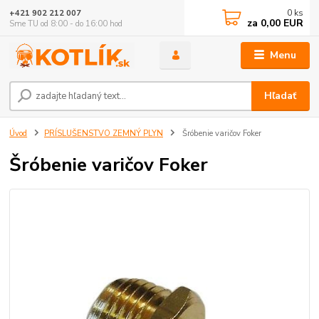
0
ks
+421 902 212 007
za
0,00 EUR
Sme TU od 8:00 - do 16:00 hod
Menu
Hľadať
Úvod
PRÍSLUŠENSTVO ZEMNÝ PLYN
Šróbenie varičov Foker
Šróbenie varičov Foker