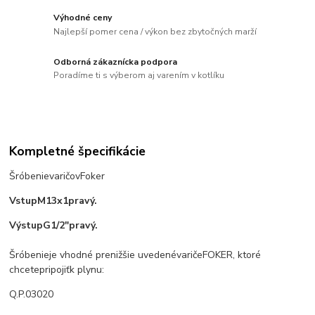
Výhodné ceny
Najlepší pomer cena / výkon bez zbytočných marží
Odborná zákaznícka podpora
Poradíme ti s výberom aj varením v kotlíku
Kompletné špecifikácie
Šróbenie
varičov
Foker
Vstup
M13
x
1
pravý.
Výstup
G1
/
2
"
pravý.
Šróbenie
je vhodné pre
nižšie uvedené
variče
FOKER
,
ktoré
chcete
pripojiť
k plynu
:
Q.P.
03020