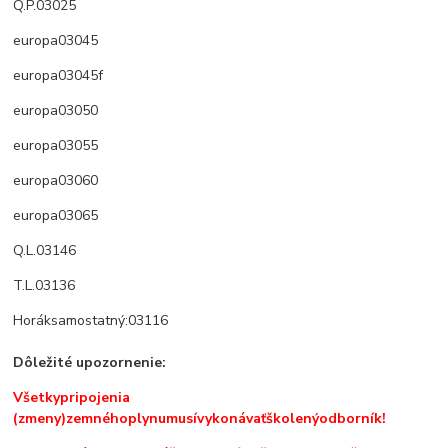
Q.P.
03025
europa
03045
europa
03045f
europa
03050
europa
03055
europa
03060
europa
03065
Q.L.
03146
T.L.
03136
Horák
samostatný:
03116
Dôležité
upozornenie
:
Všetky
pripojenia
(zmeny)
zemného
plynu
musí
vykonávať
školený
odborník!