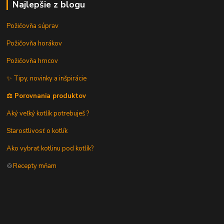
Najlepšie z blogu
Požičovňa súprav
Požičovňa horákov
Požičovňa hrncov
✨ Tipy, novinky a inšpirácie
⚖️ Porovnania produktov
Aký veľký kotlík potrebuješ ?
Starostlivosť o kotlík
Ako vybrať kotlinu pod kotlík?
🍲
Recepty mňam