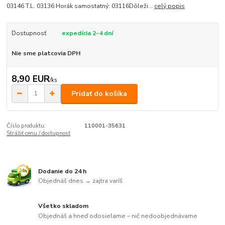
03146 T.L. 03136 Horák samostatný: 03116Dôleži...
celý popis
Dostupnosť
expedícia 2-4 dní
Nie sme platcovia DPH
8,90 EUR
/
ks
Pridať do košíka
Číslo produktu:
110001-35631
Strážiť cenu / dostupnosť
Dodanie do 24 h
Objednáš dnes → zajtra varíš
Všetko skladom
Objednáš a hneď odosielame – nič nedoobjednávame