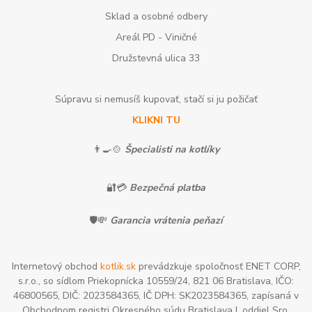
Sklad a osobné odbery
Areál PD - Viničné
Družstevná ulica 33
Súpravu si nemusíš kupovať, stačí si ju požičať
KLIKNI TU
👨‍🍳🍲
Špecialisti na kotlíky
🔐💳
Bezpečná platba
🛡️💸
Garancia vrátenia peňazí
Internetový obchod
kotlik.sk
prevádzkuje spoločnosť ENET CORP,
s.r.o., so sídlom Priekopnícka 10559/24, 821 06 Bratislava, IČO:
46800565, DIČ: 2023584365, IČ DPH: SK2023584365, zapísaná v
Obchodnom registri Okresného súdu Bratislava I, oddiel Sro,