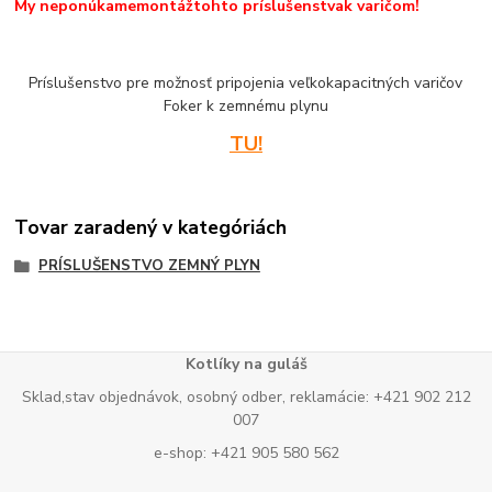
My neponúkame
montáž
tohto príslušenstva
k varičom!
Príslušenstvo pre možnosť pripojenia veľkokapacitných varičov
Foker k zemnému plynu
TU!
Tovar zaradený v kategóriách
PRÍSLUŠENSTVO ZEMNÝ PLYN
Kotlíky na guláš
Sklad,stav objednávok, osobný odber, reklamácie: +421 902 212
007
e-shop: +421 905 580 562