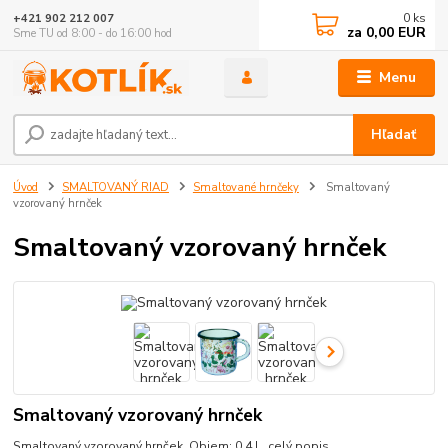
0
ks
+421 902 212 007
za
0,00 EUR
Sme TU od 8:00 - do 16:00 hod
Menu
Hľadať
Úvod
SMALTOVANÝ RIAD
Smaltované hrnčeky
Smaltovaný
vzorovaný hrnček
Smaltovaný vzorovaný hrnček
Smaltovaný vzorovaný hrnček
Smaltovaný vzorovaný hrnček. Objem: 0,4 L.
celý popis