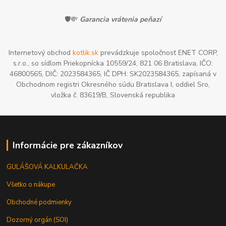
🛡️💸
Garancia vrátenia peňazí
Internetový obchod
kotlik.sk
prevádzkuje spoločnosť ENET CORP,
s.r.o., so sídlom Priekopnícka 10559/24, 821 06 Bratislava, IČO:
46800565, DIČ: 2023584365, IČ DPH: SK2023584365, zapísaná v
Obchodnom registri Okresného súdu Bratislava I, oddiel Sro,
vložka č. 83619/B, Slovenská republika
Informácie pre zákazníkov
GULÁŠOVÁ KALKULAČKA
Všetko o nákupe
Obchodné podmienky
Dozorný orgán (SOI)