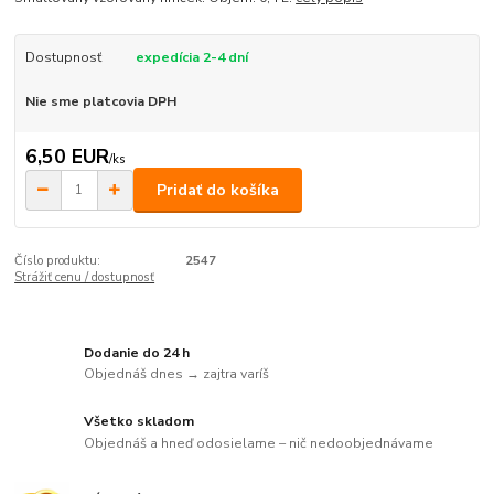
Dostupnosť
expedícia 2-4 dní
Nie sme platcovia DPH
6,50 EUR
/
ks
Pridať do košíka
Číslo produktu:
2547
Strážiť cenu / dostupnosť
Dodanie do 24 h
Objednáš dnes → zajtra varíš
Všetko skladom
Objednáš a hneď odosielame – nič nedoobjednávame