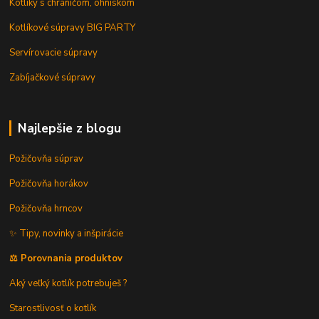
Kotlíky s chráničom, ohniskom
Kotlíkové súpravy BIG PARTY
Servírovacie súpravy
Zabíjačkové súpravy
Najlepšie z blogu
Požičovňa súprav
Požičovňa horákov
Požičovňa hrncov
✨ Tipy, novinky a inšpirácie
⚖️ Porovnania produktov
Aký veľký kotlík potrebuješ ?
Starostlivosť o kotlík