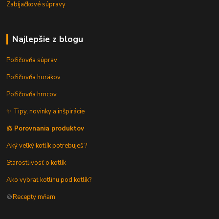
Zabíjačkové súpravy
Najlepšie z blogu
Požičovňa súprav
Požičovňa horákov
Požičovňa hrncov
✨ Tipy, novinky a inšpirácie
⚖️ Porovnania produktov
Aký veľký kotlík potrebuješ ?
Starostlivosť o kotlík
Ako vybrať kotlinu pod kotlík?
🍲
Recepty mňam