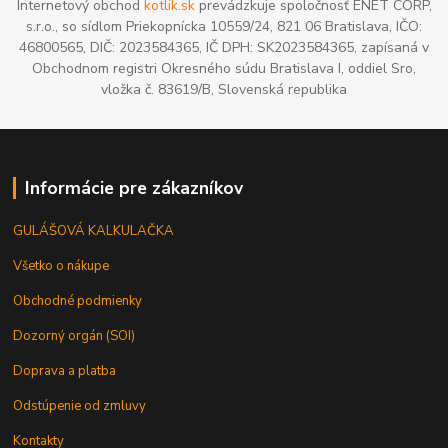
Internetový obchod
kotlik.sk
prevádzkuje spoločnosť ENET CORP,
s.r.o., so sídlom Priekopnícka 10559/24, 821 06 Bratislava, IČO:
46800565, DIČ: 2023584365, IČ DPH: SK2023584365, zapísaná v
Obchodnom registri Okresného súdu Bratislava I, oddiel Sro,
vložka č. 83619/B, Slovenská republika
Informácie pre zákazníkov
GULÁŠOVÁ KALKULAČKA
Všetko o nákupe
Obchodné podmienky
Dozorný orgán (SOI)
Doprava a platba
Odstúpenie od zmluvy
Kontakty