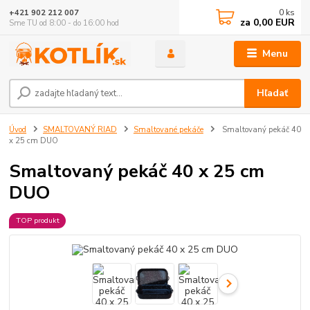
0
ks
+421 902 212 007
za
0,00 EUR
Sme TU od 8:00 - do 16:00 hod
Menu
Hľadať
Úvod
SMALTOVANÝ RIAD
Smaltované pekáče
Smaltovaný pekáč 40
x 25 cm DUO
Smaltovaný pekáč 40 x 25 cm
DUO
TOP produkt