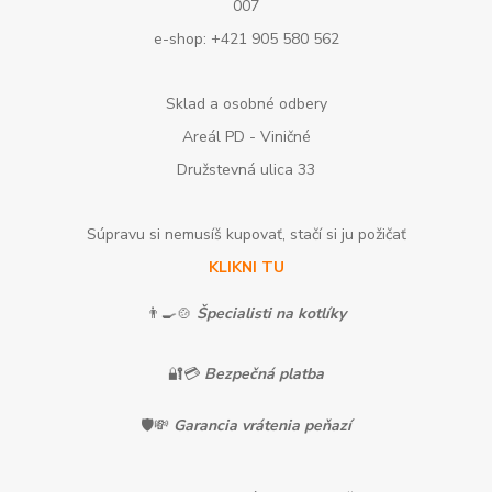
007
e-shop: +421 905 580 562
Sklad a osobné odbery
Areál PD - Viničné
Družstevná ulica 33
Súpravu si nemusíš kupovať, stačí si ju požičať
KLIKNI TU
👨‍🍳🍲
Špecialisti na kotlíky
🔐💳
Bezpečná platba
🛡️💸
Garancia vrátenia peňazí