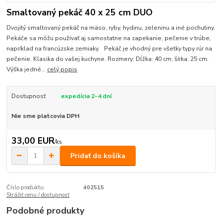
Smaltovaný pekáč 40 x 25 cm DUO
Dvojitý smaltovaný pekáč na mäso, ryby, hydinu, zeleninu a iné pochutiny.
Pekáče sa môžu používať aj samostatne na zapekanie, pečenie v trúbe,
napríklad na francúzske zemiaky. Pekáč je vhodný pre všetky typy rúr na
pečenie. Klasika do vašej kuchyne. Rozmery: Dĺžka: 40 cm, šírka: 25 cm.
Výška jedné...
celý popis
Dostupnosť
expedícia 2-4 dní
Nie sme platcovia DPH
33,00 EUR
/
ks
Pridať do košíka
Číslo produktu:
402515
Strážiť cenu / dostupnosť
Podobné produkty