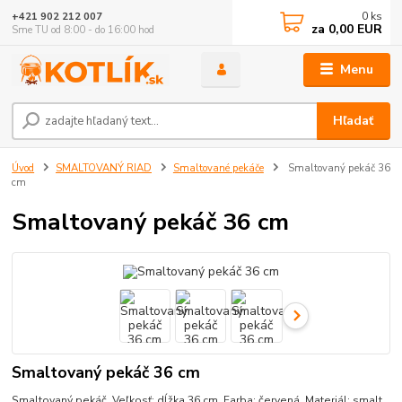
0
ks
+421 902 212 007
za
0,00 EUR
Sme TU od 8:00 - do 16:00 hod
Menu
Hľadať
Úvod
SMALTOVANÝ RIAD
Smaltované pekáče
Smaltovaný pekáč 36
cm
Smaltovaný pekáč 36 cm
Smaltovaný pekáč 36 cm
Smaltovaný pekáč. Veľkosť: dĺžka 36 cm. Farba: červená. Materiál: smalt.