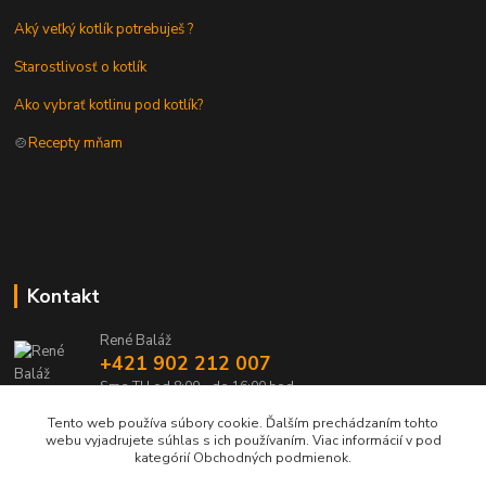
Aký veľký kotlík potrebuješ ?
Starostlivosť o kotlík
Ako vybrať kotlinu pod kotlík?
🍲
Recepty mňam
Kontakt
René Baláž
+421 902 212 007
Sme TU od 8:00 - do 16:00 hod
Tento web používa súbory cookie. Ďalším prechádzaním tohto
info@kotlik.sk
webu vyjadrujete súhlas s ich používaním. Viac informácií v pod
kategórií Obchodných podmienok.