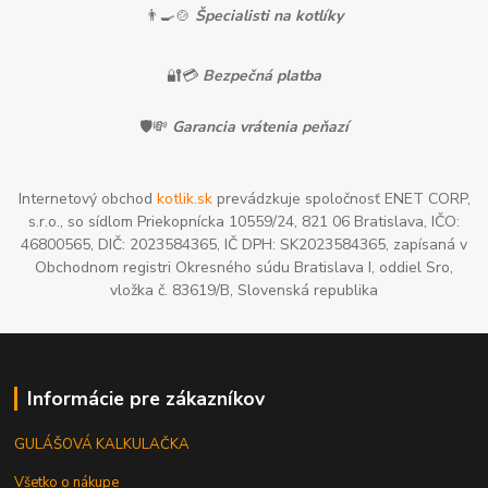
👨‍🍳🍲
Špecialisti na kotlíky
🔐💳
Bezpečná platba
🛡️💸
Garancia vrátenia peňazí
Internetový obchod
kotlik.sk
prevádzkuje spoločnosť ENET CORP,
s.r.o., so sídlom Priekopnícka 10559/24, 821 06 Bratislava, IČO:
46800565, DIČ: 2023584365, IČ DPH: SK2023584365, zapísaná v
Obchodnom registri Okresného súdu Bratislava I, oddiel Sro,
vložka č. 83619/B, Slovenská republika
Informácie pre zákazníkov
GULÁŠOVÁ KALKULAČKA
Všetko o nákupe