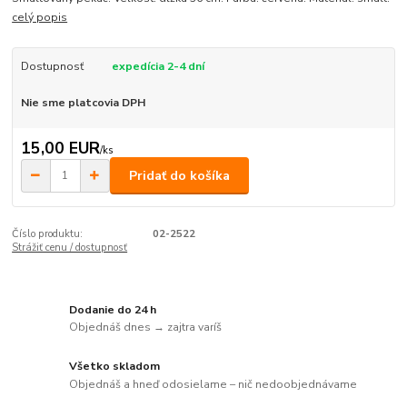
celý popis
Dostupnosť
expedícia 2-4 dní
Nie sme platcovia DPH
15,00 EUR
/
ks
Pridať do košíka
Číslo produktu:
02-2522
Strážiť cenu / dostupnosť
Dodanie do 24 h
Objednáš dnes → zajtra varíš
Všetko skladom
Objednáš a hneď odosielame – nič nedoobjednávame