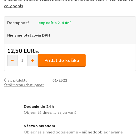
celý popis
Dostupnosť
expedícia 2-4 dní
Nie sme platcovia DPH
12,50 EUR
/
ks
Pridať do košíka
Číslo produktu:
01-2522
Strážiť cenu / dostupnosť
Dodanie do 24 h
Objednáš dnes → zajtra varíš
Všetko skladom
Objednáš a hneď odosielame – nič nedoobjednávame