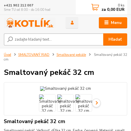
0
ks
+421 902 212 007
za
0,00 EUR
Sme TU od 8:00 - do 16:00 hod
Menu
Hľadať
Úvod
SMALTOVANÝ RIAD
Smaltované pekáče
Smaltovaný pekáč 32
cm
Smaltovaný pekáč 32 cm
Smaltovaný pekáč 32 cm
Smaltovaný pekáč. Veľkosť: dĺžka 32 cm. Farba: červená. Materiál: smalt