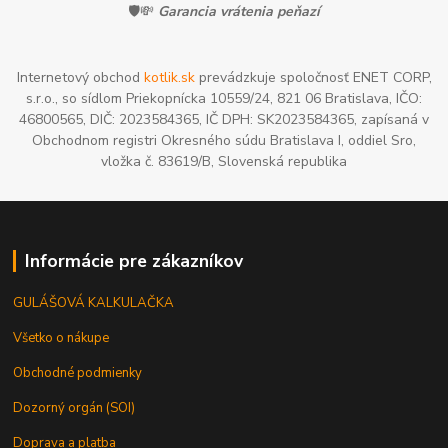
🛡️💸
Garancia vrátenia peňazí
Internetový obchod
kotlik.sk
prevádzkuje spoločnosť ENET CORP,
s.r.o., so sídlom Priekopnícka 10559/24, 821 06 Bratislava, IČO:
46800565, DIČ: 2023584365, IČ DPH: SK2023584365, zapísaná v
Obchodnom registri Okresného súdu Bratislava I, oddiel Sro,
vložka č. 83619/B, Slovenská republika
Informácie pre zákazníkov
GULÁŠOVÁ KALKULAČKA
Všetko o nákupe
Obchodné podmienky
Dozorný orgán (SOI)
Doprava a platba