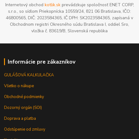
Internetový obchod
kotlik.sk
prevádzkuje spoločnosť ENET CORP,
s.r.o., so sídlom Priekopnícka 10559/24, 821 06 Bratislava, IČO:
46800565, DIČ: 2023584365, IČ DPH: SK2023584365, zapísaná v
Obchodnom registri Okresného súdu Bratislava I, oddiel Sro,
vložka č. 83619/B, Slovenská republika
Informácie pre zákazníkov
GULÁŠOVÁ KALKULAČKA
Všetko o nákupe
Obchodné podmienky
Dozorný orgán (SOI)
Doprava a platba
Odstúpenie od zmluvy