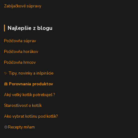
Zabíjačkové súpravy
Najlepšie z blogu
Požičovňa súprav
Požičovňa horákov
Požičovňa hrncov
✨ Tipy, novinky a inšpirácie
⚖️ Porovnania produktov
Aký veľký kotlík potrebuješ ?
Starostlivosť o kotlík
Ako vybrať kotlinu pod kotlík?
🍲
Recepty mňam