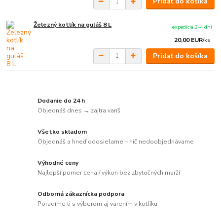
Pridať do košíka
Železný kotlík na guláš 8 L
expedícia 2-4 dní
20,00 EUR
/
ks
Pridať do košíka
Dodanie do 24 h
Objednáš dnes → zajtra varíš
Všetko skladom
Objednáš a hneď odosielame – nič nedoobjednávame
Výhodné ceny
Najlepší pomer cena / výkon bez zbytočných marží
Odborná zákaznícka podpora
Poradíme ti s výberom aj varením v kotlíku