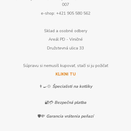
007
e-shop: +421 905 580 562
Sklad a osobné odbery
Areál PD - Viničné
Družstevná ulica 33
Súpravu si nemusíš kupovať, stačí si ju požičať
KLIKNI TU
👨‍🍳🍲
Špecialisti na kotlíky
🔐💳
Bezpečná platba
🛡️💸
Garancia vrátenia peňazí