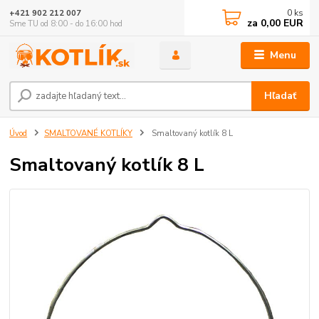
0
ks
+421 902 212 007
za
0,00 EUR
Sme TU od 8:00 - do 16:00 hod
Menu
Hľadať
Úvod
SMALTOVANÉ KOTLÍKY
Smaltovaný kotlík 8 L
Smaltovaný kotlík 8 L