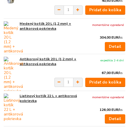
40,50 EUR
/
ks
Pridať do košíka
Medený kotlík 20 L (1,2 mm) +
momentálne vypredané
antikorová pokrievka
304,00 EUR
/
ks
Detail
Antikorový kotlík 20 L (1,2 mm) +
expedícia 2-4 dní
antikorová pokrievka
67,00 EUR
/
ks
Pridať do košíka
Liatinový kotlík 22 L + antikorová
momentálne vypredané
pokrievka
126,00 EUR
/
ks
Detail