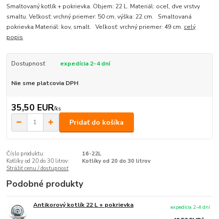
Smaltovaný kotlík + pokrievka. Objem: 22 L. Materiál: oceľ, dve vrstvy
smaltu. Veľkosť: vrchný priemer: 50 cm, výška: 22 cm. Smaltovaná
pokrievka Materiál: kov, smalt. Veľkosť: vrchný priemer: 49 cm.
celý
popis
Dostupnosť
expedícia 2-4 dní
Nie sme platcovia DPH
35,50 EUR
/
ks
Pridať do košíka
Číslo produktu:
16-22L
Kotlíky od 20 do 30 litrov:
Kotlíky od 20 do 30 litrov
Strážiť cenu / dostupnosť
Podobné produkty
Antikorový kotlík 22 L + pokrievka
expedícia 2-4 dní