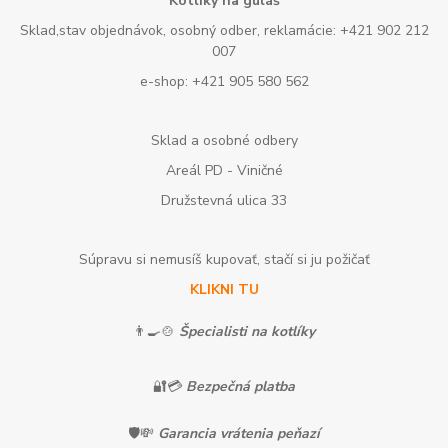
Kotlíky na guláš
Sklad,stav objednávok, osobný odber, reklamácie: +421 902 212
007
e-shop: +421 905 580 562
Sklad a osobné odbery
Areál PD - Viničné
Družstevná ulica 33
Súpravu si nemusíš kupovať, stačí si ju požičať
KLIKNI TU
👨‍🍳🍲
Špecialisti na kotlíky
🔐💳
Bezpečná platba
🛡️💸
Garancia vrátenia peňazí