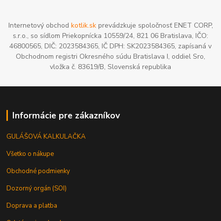
Internetový obchod
kotlik.sk
prevádzkuje spoločnosť ENET CORP,
s.r.o., so sídlom Priekopnícka 10559/24, 821 06 Bratislava, IČO:
46800565, DIČ: 2023584365, IČ DPH: SK2023584365, zapísaná v
Obchodnom registri Okresného súdu Bratislava I, oddiel Sro,
vložka č. 83619/B, Slovenská republika
Informácie pre zákazníkov
GULÁŠOVÁ KALKULAČKA
Všetko o nákupe
Obchodné podmienky
Dozorný orgán (SOI)
Doprava a platba