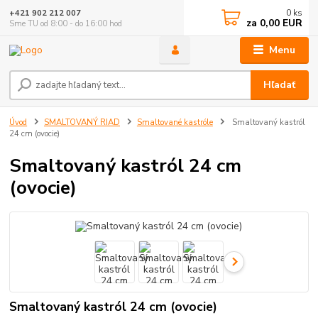
0
ks
+421 902 212 007
za
0,00 EUR
Sme TU od 8:00 - do 16:00 hod
Menu
Hľadať
Úvod
SMALTOVANÝ RIAD
Smaltované kastróle
Smaltovaný kastról
24 cm (ovocie)
Smaltovaný kastról 24 cm
(ovocie)
Smaltovaný kastról 24 cm (ovocie)