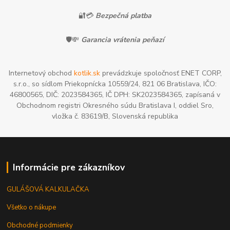
🔐💳
Bezpečná platba
🛡️💸
Garancia vrátenia peňazí
Internetový obchod
kotlik.sk
prevádzkuje spoločnosť ENET CORP,
s.r.o., so sídlom Priekopnícka 10559/24, 821 06 Bratislava, IČO:
46800565, DIČ: 2023584365, IČ DPH: SK2023584365, zapísaná v
Obchodnom registri Okresného súdu Bratislava I, oddiel Sro,
vložka č. 83619/B, Slovenská republika
Informácie pre zákazníkov
GULÁŠOVÁ KALKULAČKA
Všetko o nákupe
Obchodné podmienky