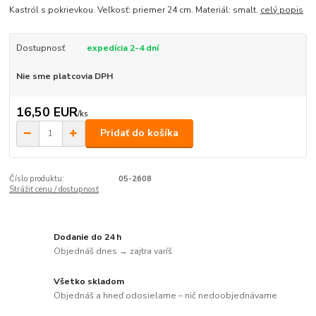
Kastról s pokrievkou. Veľkosť: priemer 24 cm. Materiál: smalt.
celý popis
Dostupnosť
expedícia 2-4 dní
Nie sme platcovia DPH
16,50 EUR
/
ks
Pridať do košíka
Číslo produktu:
05-2608
Strážiť cenu / dostupnosť
Dodanie do 24 h
Objednáš dnes → zajtra varíš
Všetko skladom
Objednáš a hneď odosielame – nič nedoobjednávame