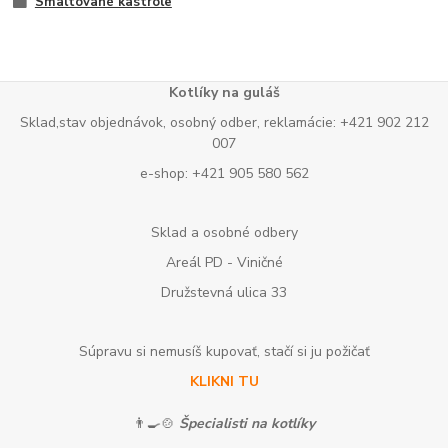
Smaltované kastróle
Kotlíky na guláš
Sklad,stav objednávok, osobný odber, reklamácie: +421 902 212
007
e-shop: +421 905 580 562
Sklad a osobné odbery
Areál PD - Viničné
Družstevná ulica 33
Súpravu si nemusíš kupovať, stačí si ju požičať
KLIKNI TU
👨‍🍳🍲
Špecialisti na kotlíky