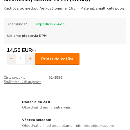
Kastról s pokrievkou. Veľkosť: priemer 16 cm. Materiál: smalt.
celý popis
Dostupnosť
expedícia 2-4 dní
Nie sme platcovia DPH
14,50 EUR
/
ks
Pridať do košíka
Číslo produktu:
01-2536
Strážiť cenu / dostupnosť
Dodanie do 24 h
Objednáš dnes → zajtra varíš
Všetko skladom
Objednáš a hneď odosielame – nič nedoobjednávame