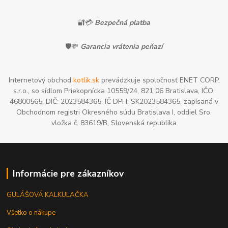
🔐💳
Bezpečná platba
🛡️💸
Garancia vrátenia peňazí
Internetový obchod
kotlik.sk
prevádzkuje spoločnosť ENET CORP,
s.r.o., so sídlom Priekopnícka 10559/24, 821 06 Bratislava, IČO:
46800565, DIČ: 2023584365, IČ DPH: SK2023584365, zapísaná v
Obchodnom registri Okresného súdu Bratislava I, oddiel Sro,
vložka č. 83619/B, Slovenská republika
Informácie pre zákazníkov
GULÁŠOVÁ KALKULAČKA
Všetko o nákupe