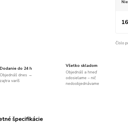
Nie
16
Číslo p
Všetko skladom
Dodanie do 24 h
Objednáš a hneď
Objednáš dnes →
odosielame – nič
zajtra varíš
nedoobjednávame
tné špecifikácie