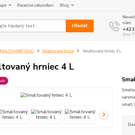
kupe
Recenzie zákazníkov
Blog
Neviet
nám.
Hľadať
+421
Sme TU
SMALTOVANÝ RIAD
Smaltované hrnce
Smaltovaný hrniec 4 L
tovaný hrniec 4 L
Smal
ukt
Smalto
vareni
smalt.
Dos