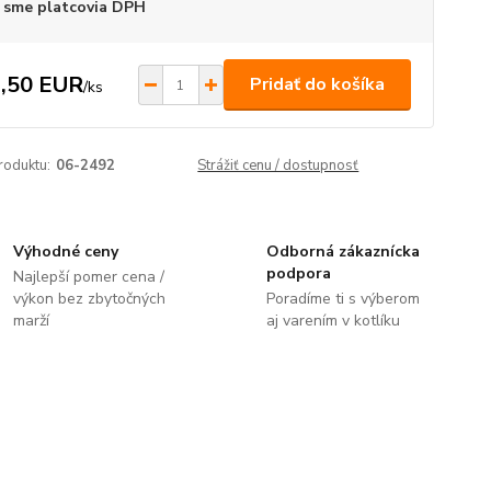
 sme platcovia DPH
,50 EUR
Pridať do košíka
/
ks
roduktu:
06-2492
Strážiť cenu / dostupnosť
Výhodné ceny
Odborná zákaznícka
podpora
Najlepší pomer cena /
výkon bez zbytočných
Poradíme ti s výberom
marží
aj varením v kotlíku