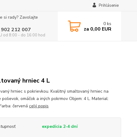
Prihlásenie
e si rady? Zavolajte
0
ks
za
0,00 EUR
 902 212 007
 od 8:00 - do 16:00 hod
tovaný hrniec 4 L
vaný hrniec s pokrievkou. Kvalitný smaltovaný hrniec na
e polievok, omáčok a iných pokrmov Objem: 4 L. Material:
 Farba: červená
celý popis
tupnosť
expedícia 2-4 dní