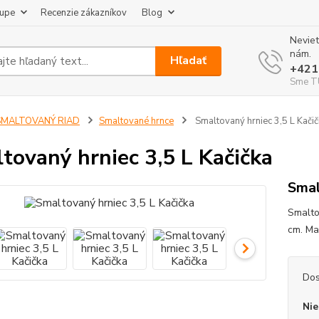
kupe
Recenzie zákazníkov
Blog
Neviet
nám.
Hľadať
+421
Sme TU
SMALTOVANÝ RIAD
Smaltované hrnce
Smaltovaný hrniec 3,5 L Kačič
tovaný hrniec 3,5 L Kačička
Smal
Smalto
cm. Mat
Dos
Nie