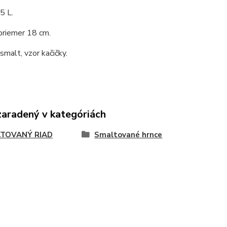
5 L.
priemer 18 cm.
 smalt, vzor kačičky.
zaradený v kategóriách
TOVANÝ RIAD
Smaltované hrnce