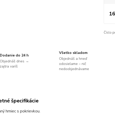
16
Číslo p
Všetko skladom
Dodanie do 24 h
Objednáš a hneď
Objednáš dnes →
odosielame – nič
zajtra varíš
nedoobjednávame
tné špecifikácie
ý hrniec s pokrievkou.