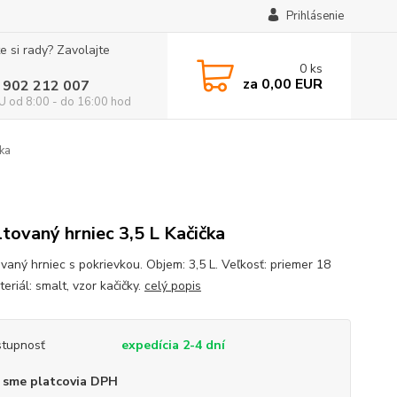
Prihlásenie
e si rady? Zavolajte
0
ks
za
0,00 EUR
 902 212 007
 od 8:00 - do 16:00 hod
ka
tovaný hrniec 3,5 L Kačička
vaný hrniec s pokrievkou. Objem: 3,5 L. Veľkosť: priemer 18
eriál: smalt, vzor kačičky.
celý popis
tupnosť
expedícia 2-4 dní
 sme platcovia DPH