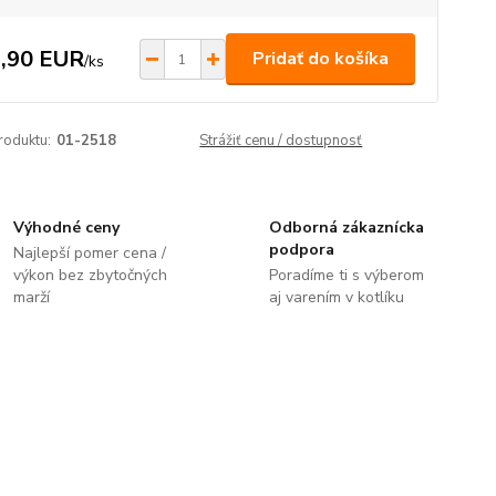
,90 EUR
Pridať do košíka
/
ks
roduktu:
01-2518
Strážiť cenu / dostupnosť
Výhodné ceny
Odborná zákaznícka
podpora
Najlepší pomer cena /
výkon bez zbytočných
Poradíme ti s výberom
marží
aj varením v kotlíku