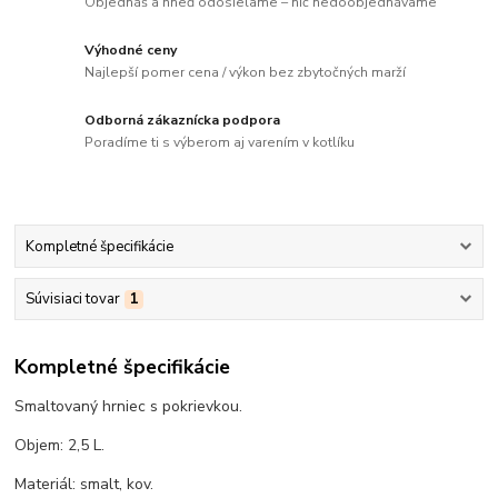
Objednáš a hneď odosielame – nič nedoobjednávame
Výhodné ceny
Najlepší pomer cena / výkon bez zbytočných marží
Odborná zákaznícka podpora
Poradíme ti s výberom aj varením v kotlíku
Kompletné špecifikácie
Súvisiaci tovar
1
Kompletné špecifikácie
Smaltovaný hrniec s pokrievkou.
Objem: 2,5 L.
Materiál: smalt, kov.