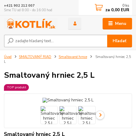
0
ks
+421 902 212 007
za
0,00 EUR
Sme TU od 8:00 - do 16:00 hod
Menu
Hľadať
Úvod
SMALTOVANÝ RIAD
Smaltované hrnce
Smaltovaný hrniec 2,5
L
Smaltovaný hrniec 2,5 L
TOP produkt
Smaltovaný hrniec 2,5 L