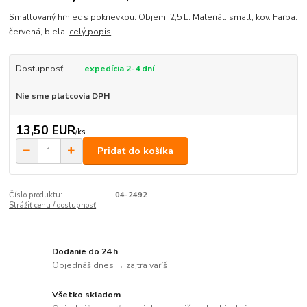
Smaltovaný hrniec s pokrievkou. Objem: 2,5 L. Materiál: smalt, kov. Farba:
červená, biela.
celý popis
Dostupnosť
expedícia 2-4 dní
Nie sme platcovia DPH
13,50 EUR
/
ks
Pridať do košíka
Číslo produktu:
04-2492
Strážiť cenu / dostupnosť
Dodanie do 24 h
Objednáš dnes → zajtra varíš
Všetko skladom