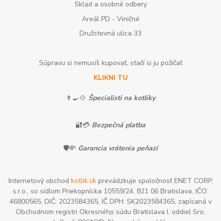
Sklad a osobné odbery
Areál PD - Viničné
Družstevná ulica 33
Súpravu si nemusíš kupovať, stačí si ju požičať
KLIKNI TU
👨‍🍳🍲
Špecialisti na kotlíky
🔐💳
Bezpečná platba
🛡️💸
Garancia vrátenia peňazí
Internetový obchod
kotlik.sk
prevádzkuje spoločnosť ENET CORP,
s.r.o., so sídlom Priekopnícka 10559/24, 821 06 Bratislava, IČO:
46800565, DIČ: 2023584365, IČ DPH: SK2023584365, zapísaná v
Obchodnom registri Okresného súdu Bratislava I, oddiel Sro,