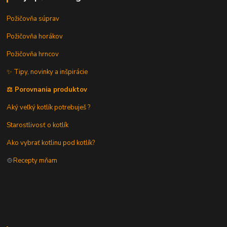
Požičovňa súprav
Požičovňa horákov
Požičovňa hrncov
✨ Tipy, novinky a inšpirácie
⚖️ Porovnania produktov
Aký veľký kotlík potrebuješ ?
Starostlivosť o kotlík
Ako vybrať kotlinu pod kotlík?
🍲
Recepty mňam