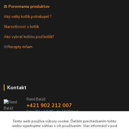
⚖️ Porovnania produktov
Aký veľký kotlík potrebuješ ?
Starostlivosť o kotlík
Ako vybrať kotlinu pod kotlík?
🍲
Recepty mňam
Kontakt
René Baláž
+421 902 212 007
Sme TU od 8:00 - do 16:00 hod
Tento web používa súbory cookie. Ďalším prechádzaním tohto
info@kotlik.sk
webu vyjadrujete súhlas s ich používaním. Viac informácií v pod