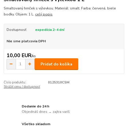
Smaltovaný hrnček s výlevkou. Materiál: smalt. Farba: červená, biele
bodky. Objem: 1 L.
celý popis
Dostupnosť
expedícia 2-4 dní
Nie sme platcovia DPH
10,00 EUR
/
ks
Pridať do košíka
Číslo produktu:
0125310CSM
Strážiť cenu / dostupnosť
Dodanie do 24 h
Objednáš dnes → zajtra varíš
Všetko skladom