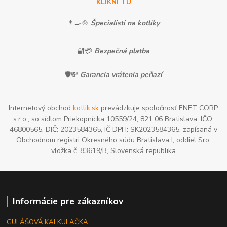
KLIKNI TU
👨‍🍳🍲
Špecialisti na kotlíky
🔐💳
Bezpečná platba
🛡️💸
Garancia vrátenia peňazí
Internetový obchod
kotlik.sk
prevádzkuje spoločnosť ENET CORP,
s.r.o., so sídlom Priekopnícka 10559/24, 821 06 Bratislava, IČO:
46800565, DIČ: 2023584365, IČ DPH: SK2023584365, zapísaná v
Obchodnom registri Okresného súdu Bratislava I, oddiel Sro,
vložka č. 83619/B, Slovenská republika
Informácie pre zákazníkov
GULÁŠOVÁ KALKULAČKA