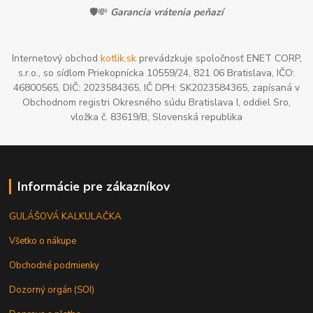
🛡️💸
Garancia vrátenia peňazí
Internetový obchod
kotlik.sk
prevádzkuje spoločnosť ENET CORP,
s.r.o., so sídlom Priekopnícka 10559/24, 821 06 Bratislava, IČO:
46800565, DIČ: 2023584365, IČ DPH: SK2023584365, zapísaná v
Obchodnom registri Okresného súdu Bratislava I, oddiel Sro,
vložka č. 83619/B, Slovenská republika
Informácie pre zákazníkov
GULÁŠOVÁ KALKULAČKA
Všetko o nákupe
Obchodné podmienky
Dozorný orgán (SOI)