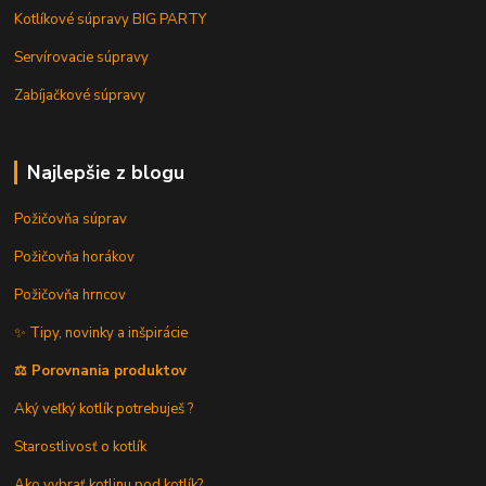
Kotlíkové súpravy BIG PARTY
Servírovacie súpravy
Zabíjačkové súpravy
Najlepšie z blogu
Požičovňa súprav
Požičovňa horákov
Požičovňa hrncov
✨ Tipy, novinky a inšpirácie
⚖️ Porovnania produktov
Aký veľký kotlík potrebuješ ?
Starostlivosť o kotlík
Ako vybrať kotlinu pod kotlík?