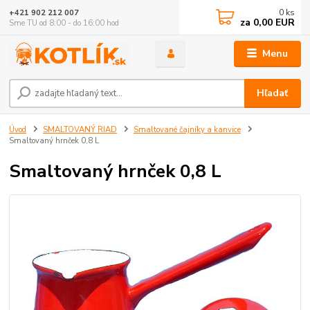
0
ks
+421 902 212 007
za
0,00 EUR
Sme TU od 8:00 - do 16:00 hod
Menu
Hľadať
Úvod
SMALTOVANÝ RIAD
Smaltované čajníky a kanvice
Smaltovaný hrnček 0,8 L
Smaltovaný hrnček 0,8 L