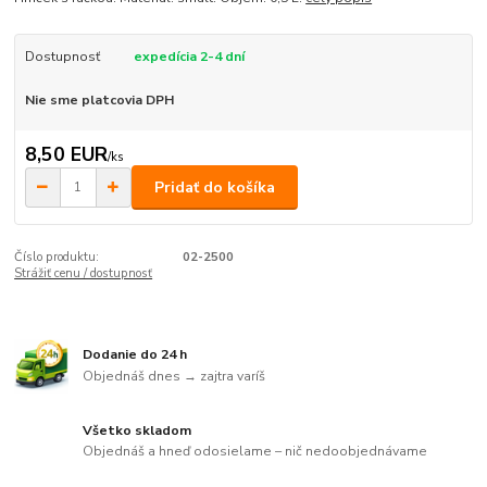
Dostupnosť
expedícia 2-4 dní
Nie sme platcovia DPH
8,50 EUR
/
ks
Pridať do košíka
Číslo produktu:
02-2500
Strážiť cenu / dostupnosť
Dodanie do 24 h
Objednáš dnes → zajtra varíš
Všetko skladom
Objednáš a hneď odosielame – nič nedoobjednávame