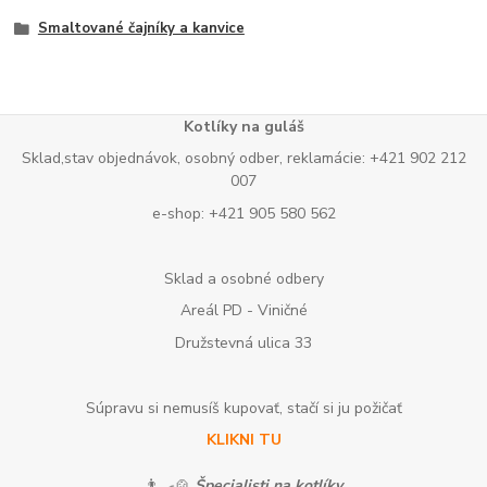
Smaltované čajníky a kanvice
Kotlíky na guláš
Sklad,stav objednávok, osobný odber, reklamácie: +421 902 212
007
e-shop: +421 905 580 562
Sklad a osobné odbery
Areál PD - Viničné
Družstevná ulica 33
Súpravu si nemusíš kupovať, stačí si ju požičať
KLIKNI TU
👨‍🍳🍲
Špecialisti na kotlíky