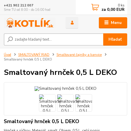
0
ks
+421 902 212 007
za
0,00 EUR
Sme TU od 8:00 - do 16:00 hod
Menu
Hľadať
Úvod
SMALTOVANÝ RIAD
Smaltované čajníky a kanvice
Smaltovaný hrnček 0,5 L DEKO
Smaltovaný hrnček 0,5 L DEKO
Smaltovaný hrnček 0,5 L DEKO
Hrnček s rúčkou. Materiál: smalt. Objem: 0,5 L.
celý popis