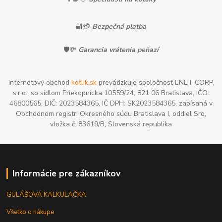
🔐💳
Bezpečná platba
🛡️💸
Garancia vrátenia peňazí
Internetový obchod
kotlik.sk
prevádzkuje spoločnosť ENET CORP,
s.r.o., so sídlom Priekopnícka 10559/24, 821 06 Bratislava, IČO:
46800565, DIČ: 2023584365, IČ DPH: SK2023584365, zapísaná v
Obchodnom registri Okresného súdu Bratislava I, oddiel Sro,
vložka č. 83619/B, Slovenská republika
Informácie pre zákazníkov
GULÁŠOVÁ KALKULAČKA
Všetko o nákupe