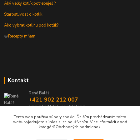
Aký veľký kotlík potrebuješ ?
Starostlivosť o kotlík
Ako vybrať kotlinu pod kotlík?
🍲
Recepty mňam
Kontakt
René Baláž
+421 902 212 007
Sme TU od 8:00 - do 16:00 hod
Tento web používa súbory cookie. Ďalším prechádzaním tohto
info@kotlik.sk
webu vyjadrujete súhlas s ich používaním. Viac informácií v pod
kategórií Obchodných podmienok.