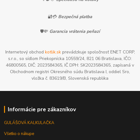
🔐💳
Bezpečná platba
🛡️💸
Garancia vrátenia peňazí
Internetový obchod
kotlik.sk
prevádzkuje spoločnosť ENET CORP,
s.r.o., so sídlom Priekopnícka 10559/24, 821 06 Bratislava, IČO:
46800565, DIČ: 2023584365, IČ DPH: SK2023584365, zapísaná v
Obchodnom registri Okresného súdu Bratislava I, oddiel Sro,
vložka č. 83619/B, Slovenská republika
Informácie pre zákazníkov
GULÁŠOVÁ KALKULAČKA
Všetko o nákupe