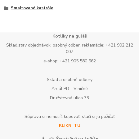
Smaltované kastróle
Kotlíky na guláš
Sklad,stav objednávok, osobný odber, reklamácie: +421 902 212
007
e-shop: +421 905 580 562
Sklad a osobné odbery
Areál PD - Viničné
Družstevná ulica 33
Súpravu si nemusíš kupovať, stačí si ju požičať
KLIKNI TU
👨‍🍳🍲
Špecialisti na kotlíky