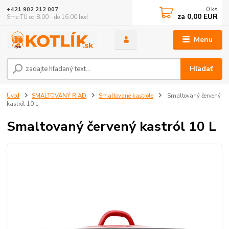
0
ks
+421 902 212 007
za
0,00 EUR
Sme TU od 8:00 - do 16:00 hod
Menu
Hľadať
Úvod
SMALTOVANÝ RIAD
Smaltované kastróle
Smaltovaný červený
kastról 10 L
Smaltovaný červený kastról 10 L