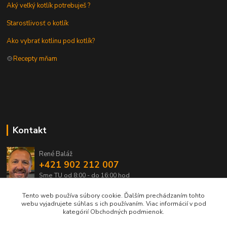
Aký veľký kotlík potrebuješ ?
Starostlivosť o kotlík
Ako vybrať kotlinu pod kotlík?
🍲
Recepty mňam
Kontakt
René Baláž
+421 902 212 007
Sme TU od 8:00 - do 16:00 hod
Tento web používa súbory cookie. Ďalším prechádzaním tohto
info@kotlik.sk
webu vyjadrujete súhlas s ich používaním. Viac informácií v pod
kategórií Obchodných podmienok.