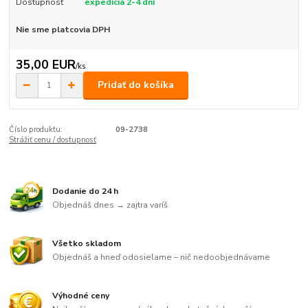
Dostupnosť
expedícia 2-4 dní
Nie sme platcovia DPH
35,00 EUR
/
ks
Pridať do košíka
Číslo produktu:
09-2738
Strážiť cenu / dostupnosť
Dodanie do 24 h
Objednáš dnes → zajtra varíš
Všetko skladom
Objednáš a hneď odosielame – nič nedoobjednávame
Výhodné ceny