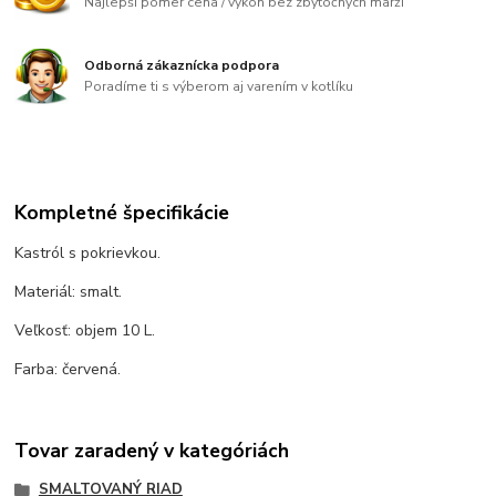
Najlepší pomer cena / výkon bez zbytočných marží
Odborná zákaznícka podpora
Poradíme ti s výberom aj varením v kotlíku
Kompletné špecifikácie
Kastról s pokrievkou.
Materiál: smalt.
Veľkosť: objem 10 L.
Farba: červená.
Tovar zaradený v kategóriách
SMALTOVANÝ RIAD