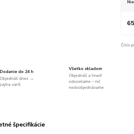
Nie
65
Číslo p
Všetko skladom
Dodanie do 24 h
Objednáš a hneď
Objednáš dnes →
odosielame – nič
zajtra varíš
nedoobjednávame
tné špecifikácie