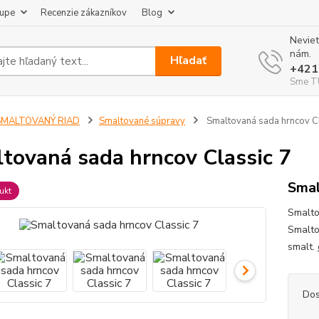
kupe
Recenzie zákazníkov
Blog
Neviet
nám.
Hľadať
+421
Sme TU
SMALTOVANÝ RIAD
Smaltované súpravy
Smaltovaná sada hrncov Cl
tovaná sada hrncov Classic 7
Smal
ukt
Smalto
Smaltov
smalt.
Dos