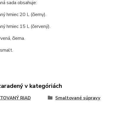
ná sada obsahuje:
ý hrniec 20 L (čierny).
ý hrniec 15 L (červený).
vená, čierna.
 smalt.
zaradený v kategóriách
TOVANÝ RIAD
Smaltované súpravy