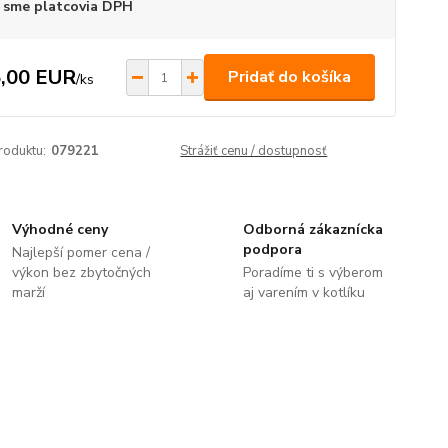
 sme platcovia DPH
,00 EUR
Pridať do košíka
/
ks
roduktu:
079221
Strážiť cenu / dostupnosť
Výhodné ceny
Odborná zákaznícka
podpora
Najlepší pomer cena /
výkon bez zbytočných
Poradíme ti s výberom
marží
aj varením v kotlíku