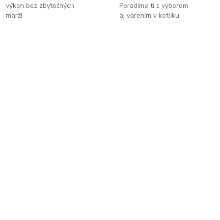
výkon bez zbytočných
Poradíme ti s výberom
marží
aj varením v kotlíku