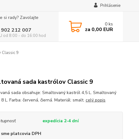
Prihlásenie
e si rady? Zavolajte
0
ks
za
0,00 EUR
 902 212 007
 od 8:00 - do 16:00 hod
 Classic 9
tovaná sada kastrólov Classic 9
vaná sada obsahuje: Smaltovaný kastról 4,5 L. Smaltovaný
 8 L. Farba: červená, čierná. Materiál: smalt.
celý popis
tupnosť
expedícia 2-4 dní
 sme platcovia DPH