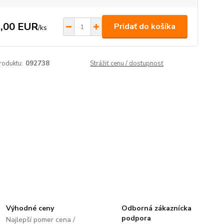
,00 EUR
Pridať do košíka
/
ks
roduktu:
092738
Strážiť cenu / dostupnosť
Výhodné ceny
Odborná zákaznícka
podpora
Najlepší pomer cena /