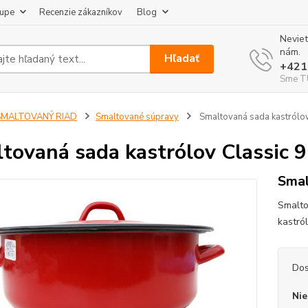
kupe
Recenzie zákazníkov
Blog
Neviet
nám.
Hľadať
+421
Sme TU
SMALTOVANÝ RIAD
Smaltované súpravy
Smaltovaná sada kastrólov
tovaná sada kastrólov Classic 9
Smal
Smalto
kastról
Dos
Nie