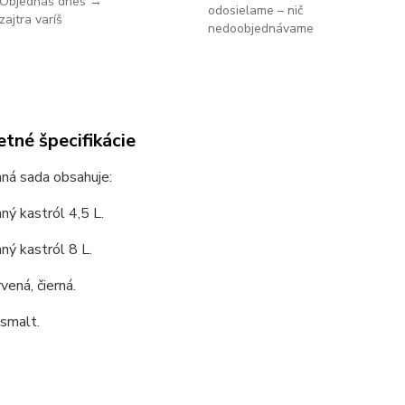
Objednáš dnes →
odosielame – nič
zajtra varíš
nedoobjednávame
tné špecifikácie
ná sada obsahuje:
ý kastról 4,5 L.
ý kastról 8 L.
vená, čierná.
 smalt.