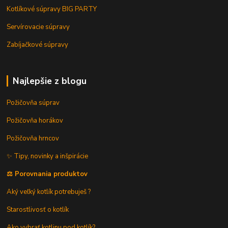
Kotlíkové súpravy BIG PARTY
Servírovacie súpravy
Zabíjačkové súpravy
Najlepšie z blogu
Požičovňa súprav
Požičovňa horákov
Požičovňa hrncov
✨ Tipy, novinky a inšpirácie
⚖️ Porovnania produktov
Aký veľký kotlík potrebuješ ?
Starostlivosť o kotlík
Ako vybrať kotlinu pod kotlík?