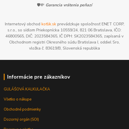
🛡️💸
Garancia vrátenia peňazí
Internetový obchod
kotlik.sk
prevádzkuje spoločnosť ENET CORP,
s.r.o., so sídlom Priekopnícka 10559/24, 821 06 Bratislava, IČO:
46800565, DIČ: 2023584365, IČ DPH: SK2023584365, zapísaná v
Obchodnom registri Okresného súdu Bratislava I, oddiel Sro,
vložka č. 83619/B, Slovenská republika
Informácie pre zákazníkov
GULÁŠOVÁ KALKULAČKA
Všetko o nákupe
Obchodné podmienky
Dozorný orgán (SOI)