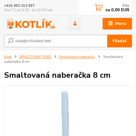
0
ks
+421 902 212 007
za
0,00 EUR
Sme TU od 8:00 - do 16:00 hod
Menu
Hľadať
Úvod
SMALTOVANÝ RIAD
Smaltované naberačky
Smaltovaná
naberačka 8 cm
Smaltovaná naberačka 8 cm