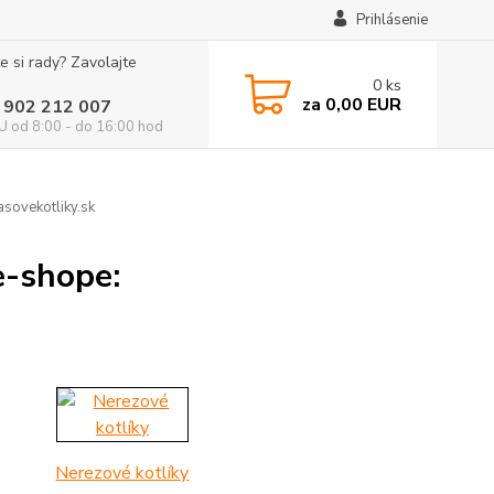
Prihlásenie
e si rady? Zavolajte
0
ks
za
0,00 EUR
 902 212 007
 od 8:00 - do 16:00 hod
sovekotliky.sk
e-shope:
Nerezové kotlíky