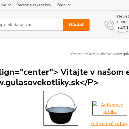
kupe
Recenzie zákazníkov
Blog
Neviet
nám.
Hľadať
+421
Sme TU
Vitajte v našom e-shope: www.gula
lign="center"> Vitajte v našom 
gulasovekotliky.sk</P>
Antikorové kotlíky