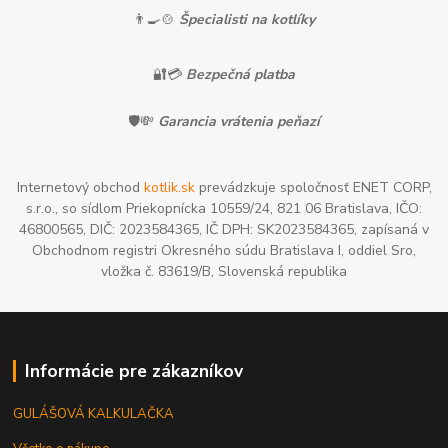
👨‍🍳🍲
Špecialisti na kotlíky
🔐💳
Bezpečná platba
🛡️💸
Garancia vrátenia peňazí
Internetový obchod
kotlik.sk
prevádzkuje spoločnosť ENET CORP,
s.r.o., so sídlom Priekopnícka 10559/24, 821 06 Bratislava, IČO:
46800565, DIČ: 2023584365, IČ DPH: SK2023584365, zapísaná v
Obchodnom registri Okresného súdu Bratislava I, oddiel Sro,
vložka č. 83619/B, Slovenská republika
Informácie pre zákazníkov
GULÁŠOVÁ KALKULAČKA