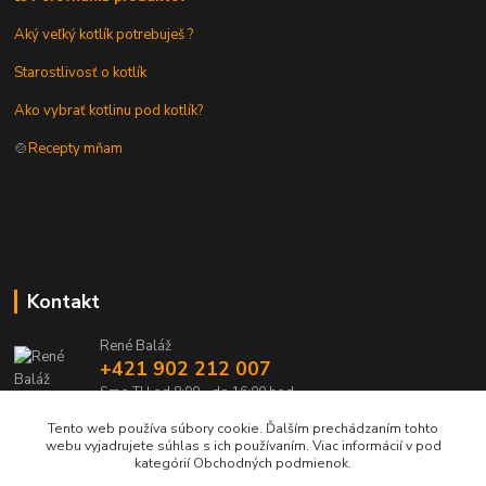
Aký veľký kotlík potrebuješ ?
Starostlivosť o kotlík
Ako vybrať kotlinu pod kotlík?
🍲
Recepty mňam
Kontakt
René Baláž
+421 902 212 007
Sme TU od 8:00 - do 16:00 hod
Tento web používa súbory cookie. Ďalším prechádzaním tohto
info@kotlik.sk
webu vyjadrujete súhlas s ich používaním. Viac informácií v pod
kategórií Obchodných podmienok.