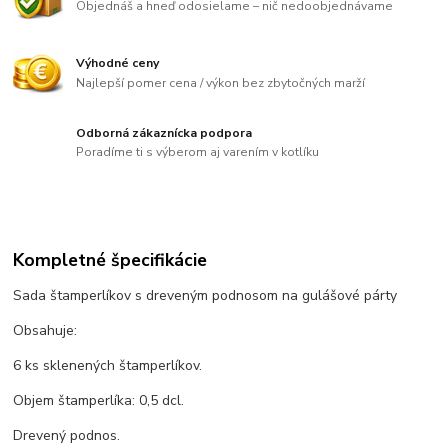
Objednáš a hneď odosielame – nič nedoobjednávame
Výhodné ceny
Najlepší pomer cena / výkon bez zbytočných marží
Odborná zákaznícka podpora
Poradíme ti s výberom aj varením v kotlíku
Kompletné špecifikácie
Sada štamperlíkov s dreveným podnosom na gulášové párty
Obsahuje:
6 ks sklenených štamperlíkov.
Objem štamperlíka: 0,5 dcl.
Drevený podnos.