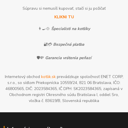
Súpravu si nemusíš kupovať, stačí si ju požičať
KLIKNI TU
👨‍🍳🍲
Špecialisti na kotlíky
🔐💳
Bezpečná platba
🛡️💸
Garancia vrátenia peňazí
Internetový obchod
kotlik.sk
prevádzkuje spoločnosť ENET CORP,
s.r.o., so sídlom Priekopnícka 10559/24, 821 06 Bratislava, IČO:
46800565, DIČ: 2023584365, IČ DPH: SK2023584365, zapísaná v
Obchodnom registri Okresného súdu Bratislava I, oddiel Sro,
vložka č. 83619/B, Slovenská republika