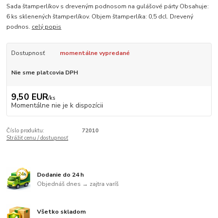
Sada štamperlíkov s dreveným podnosom na gulášové párty Obsahuje:
6 ks sklenených štamperlíkov. Objem štamperlíka: 0,5 dcl. Drevený
podnos.
celý popis
Dostupnosť
momentálne vypredané
Nie sme platcovia DPH
9,50 EUR
/
ks
Momentálne nie je k dispozícii
Číslo produktu:
72010
Strážiť cenu / dostupnosť
Dodanie do 24 h
Objednáš dnes → zajtra varíš
Všetko skladom