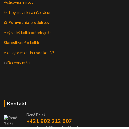
Požičovňa hrncov
✨ Tipy, novinky a inšpirácie
⚖️ Porovnania produktov
Aký veľký kotlík potrebuješ ?
Starostlivosť o kotlík
Ako vybrať kotlinu pod kotlík?
🍲
Recepty mňam
Kontakt
René Baláž
+421 902 212 007
Sme TU od 8:00 - do 16:00 hod