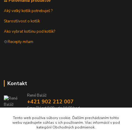
⚖️ Porovnania produktov
Aký veľký kotlík potrebuješ ?
Starostlivosť o kotlík
Ako vybrať kotlinu pod kotlík?
🍲
Recepty mňam
Kontakt
René Baláž
+421 902 212 007
Sme TU od 8:00 - do 16:00 hod
Tento web používa súbory cookie. Ďalším prechádzaním tohto
info@kotlik.sk
webu vyjadrujete súhlas s ich používaním. Viac informácií v pod
kategórií Obchodných podmienok.