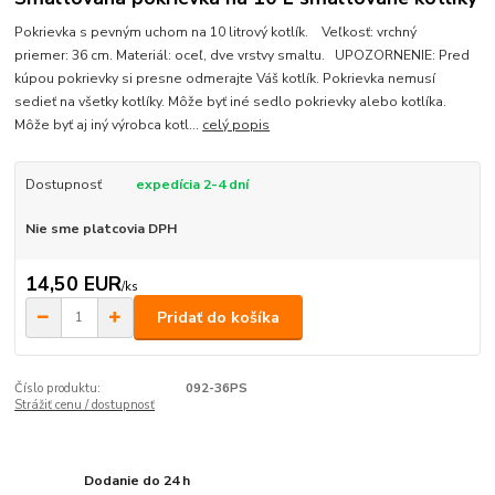
Pokrievka s pevným uchom na 10 litrový kotlík. Veľkosť: vrchný
priemer: 36 cm. Materiál: oceľ, dve vrstvy smaltu. UPOZORNENIE: Pred
kúpou pokrievky si presne odmerajte Váš kotlík. Pokrievka nemusí
sedieť na všetky kotlíky. Môže byť iné sedlo pokrievky alebo kotlíka.
Môže byť aj iný výrobca kotl...
celý popis
Dostupnosť
expedícia 2-4 dní
Nie sme platcovia DPH
14,50 EUR
/
ks
Pridať do košíka
Číslo produktu:
092-36PS
Strážiť cenu / dostupnosť
Dodanie do 24 h