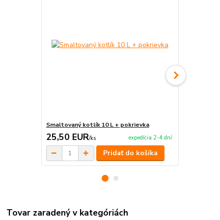
Smaltovaný kotlík 10 L + pokrievka
Smaltovaný k
25,50 EUR
24,90 E
expedícia 2-4 dní
/
ks
Pridať do košíka
Tovar zaradený v kategóriách