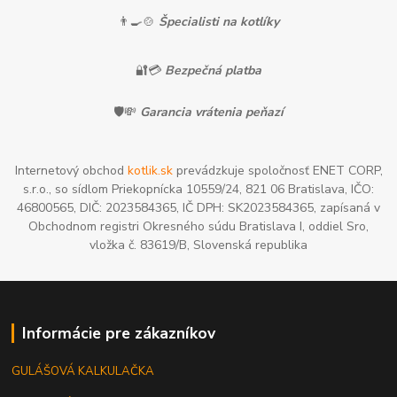
👨‍🍳🍲
Špecialisti na kotlíky
🔐💳
Bezpečná platba
🛡️💸
Garancia vrátenia peňazí
Internetový obchod
kotlik.sk
prevádzkuje spoločnosť ENET CORP,
s.r.o., so sídlom Priekopnícka 10559/24, 821 06 Bratislava, IČO:
46800565, DIČ: 2023584365, IČ DPH: SK2023584365, zapísaná v
Obchodnom registri Okresného súdu Bratislava I, oddiel Sro,
vložka č. 83619/B, Slovenská republika
Informácie pre zákazníkov
GULÁŠOVÁ KALKULAČKA