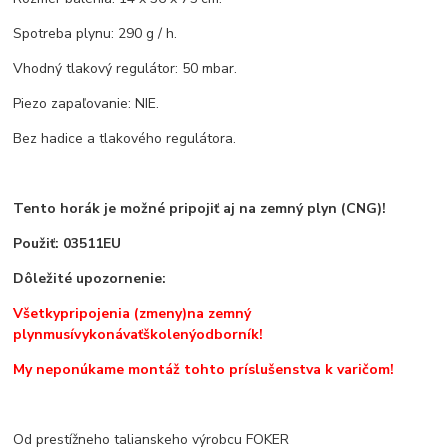
Spotreba plynu: 290 g / h.
Vhodný tlakový regulátor: 50 mbar.
Piezo zapaľovanie: NIE.
Bez hadice a tlakového regulátora.
Tento horák je možné pripojiť aj na zemný plyn (CNG)!
Použiť: 03511EU
Dôležité upozornenie
:
Všetky
pripojenia (zmeny)
na zemný
plyn
musí
vykonávať
školený
odborník!
My neponúkame montáž tohto príslušenstva k varičom!
Od prestížneho talianskeho výrobcu FOKER