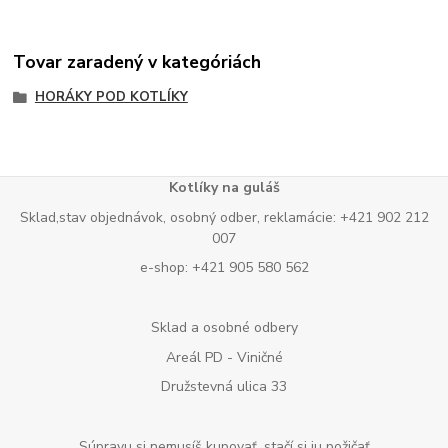
Tovar zaradený v kategóriách
HORÁKY POD KOTLÍKY
Kotlíky na guláš
Sklad,stav objednávok, osobný odber, reklamácie: +421 902 212
007
e-shop: +421 905 580 562
Sklad a osobné odbery
Areál PD - Viničné
Družstevná ulica 33
Súpravu si nemusíš kupovať, stačí si ju požičať