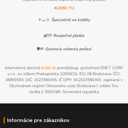
KLIKNI TU
👨‍🍳🍲
Špecialisti na kotlíky
🔐💳
Bezpečná platba
🛡️💸
Garancia vrátenia peňazí
Internetový obchod
kotlik.sk
prevádzkuje spoločnosť ENET CORP,
s.r.o., so sídlom Priekopnícka 10559/24, 821 06 Bratislava, IČO:
46800565, DIČ: 2023584365, IČ DPH: SK2023584365, zapísaná v
Obchodnom registri Okresného súdu Bratislava I, oddiel Sro,
vložka č. 83619/B, Slovenská republika
Informácie pre zákazníkov