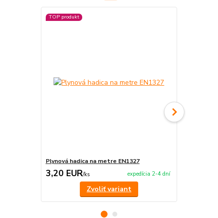
TOP produkt
Plynová hadica na metre EN1327
Tlakový reg
3,20 EUR
14,90 E
expedícia 2-4 dní
/
ks
Zvoliť variant