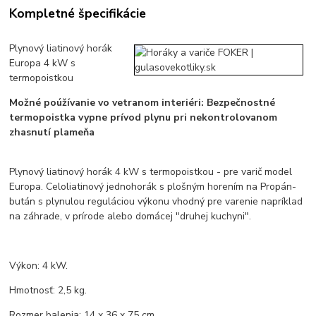
Kompletné špecifikácie
Plynový liatinový horák
Europa 4 kW s
termopoistkou
Možné poúžívanie vo vetranom interiéri: Bezpečnostné
termopoistka vypne prívod plynu pri nekontrolovanom
zhasnutí plameňa
Plynový liatinový horák 4 kW s termopoistkou - pre varič model
Europa. Celoliatinový jednohorák s plošným horením na Propán-
bután s plynulou reguláciou výkonu vhodný pre varenie napríklad
na záhrade, v prírode alebo domácej "druhej kuchyni".
Výkon: 4 kW.
Hmotnosť: 2,5 kg.
Rozmer balenia: 14 x 36 x 75 cm.