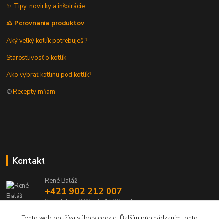
✨ Tipy, novinky a inšpirácie
⚖️ Porovnania produktov
Aký veľký kotlík potrebuješ ?
Starostlivosť o kotlík
Ako vybrať kotlinu pod kotlík?
🍲
Recepty mňam
Kontakt
René Baláž
+421 902 212 007
Sme TU od 8:00 - do 16:00 hod
Tento web používa súbory cookie. Ďalším prechádzaním tohto