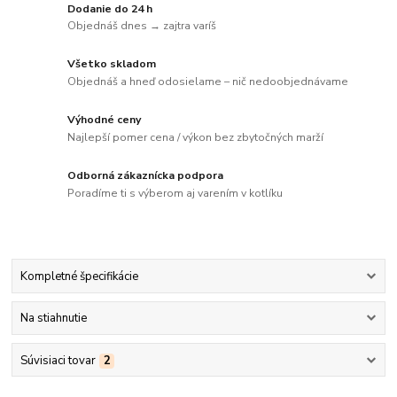
Dodanie do 24 h
Objednáš dnes → zajtra varíš
Všetko skladom
Objednáš a hneď odosielame – nič nedoobjednávame
Výhodné ceny
Najlepší pomer cena / výkon bez zbytočných marží
Odborná zákaznícka podpora
Poradíme ti s výberom aj varením v kotlíku
Kompletné špecifikácie
Na stiahnutie
Súvisiaci tovar
2