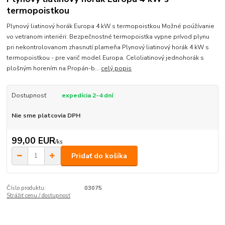
termopoistkou
Plynový liatinový horák Europa 4 kW s termopoistkou Možné poúžívanie
vo vetranom interiéri: Bezpečnostné termopoistka vypne prívod plynu
pri nekontrolovanom zhasnutí plameňa Plynový liatinový horák 4 kW s
termopoistkou - pre varič model Europa. Celoliatinový jednohorák s
plošným horením na Propán-b...
celý popis
Dostupnosť
expedícia 2-4 dní
Nie sme platcovia DPH
99,00 EUR
/
ks
Pridať do košíka
Číslo produktu:
03075
Strážiť cenu / dostupnosť