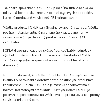
Talianska spoločnosť FOKER s.r.l. pôsobí na trhu viac ako 30
rokov, má bohaté skúsenosti z oblasti plynových spotrebičov,
ktoré sú predávané vo viac než 25 krajinách sveta.
Všetky produkty FOKER sú výhradne vyrábané v Európe. Všetky
použité materiály spĺňajú najprísnejšie kvalitatívne normy,
samozrejmosťou je, že každý produkt je certifikovaný CE
certifikátom.
FOKER disponuje vlastnou skúšobňou, keď každý jednotlivý
výrobok prejde mechanickou a vizuálnou kontrolou. FOKER
zaručuje najvyššiu bezpečnosť a kvalitu produktov akú možno
dosiahnuť.
Je nutné zdôrazniť, že všetky produkty FOKER sa výrazne líšia
kvalitou, v porovnaní s doteraz bežne dostupnými produktami
konkurencie. Cieľom FOKER nie je masovo zásobovať malé
lacnými bezmennými produktami.Hlavným cieľom FOKER je
poskytnúť spotrebiteľovi najvyššiu kvalitu produktov a kompletny
servis za prijateľnú cenu.