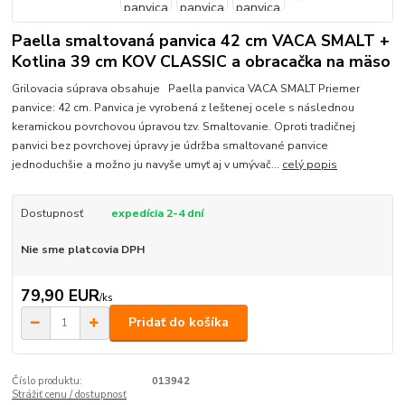
Paella smaltovaná panvica 42 cm VACA SMALT +
Kotlina 39 cm KOV CLASSIC a obracačka na mäso
Grilovacia súprava obsahuje Paella panvica VACA SMALT Priemer
panvice: 42 cm. Panvica je vyrobená z leštenej ocele s následnou
keramickou povrchovou úpravou tzv. Smaltovanie. Oproti tradičnej
panvici bez povrchovej úpravy je údržba smaltované panvice
jednoduchšie a možno ju navyše umyť aj v umývač...
celý popis
Dostupnosť
expedícia 2-4 dní
Nie sme platcovia DPH
79,90 EUR
/
ks
Pridať do košíka
Číslo produktu:
013942
Strážiť cenu / dostupnosť