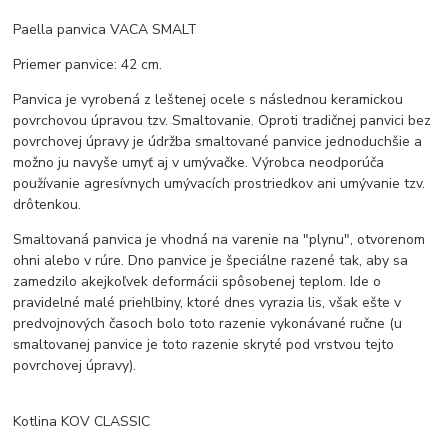
Paella panvica VACA SMALT
Priemer panvice: 42 cm.
Panvica je vyrobená z leštenej ocele s následnou keramickou
povrchovou úpravou tzv. Smaltovanie. Oproti tradičnej panvici bez
povrchovej úpravy je údržba smaltované panvice jednoduchšie a
možno ju navyše umyť aj v umývačke. Výrobca neodporúča
používanie agresívnych umývacích prostriedkov ani umývanie tzv.
drôtenkou.
Smaltovaná panvica je vhodná na varenie na "plynu", otvorenom
ohni alebo v rúre. Dno panvice je špeciálne razené tak, aby sa
zamedzilo akejkoľvek deformácii spôsobenej teplom. Ide o
pravidelné malé priehlbiny, ktoré dnes vyrazia lis, však ešte v
predvojnových časoch bolo toto razenie vykonávané ručne (u
smaltovanej panvice je toto razenie skryté pod vrstvou tejto
povrchovej úpravy).
Kotlina KOV CLASSIC