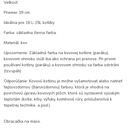
Veľkosť:
Priemer 39 cm.
Ideálna pre 16 L-25L kotlíky.
Farba: základna čierna farba.
Materiál: kov.
Upozornenie: Základná farba na kovovej kotline (paráku),
kovovom ohnisku slúži iba ako ochrana pri prenose. Pri prvom
používaní kotliny (paráku) a kovovom ohnisku sa farba odstráni
(tzv.spáli)
Odporúčanie: Kovovú kotlinu je možne vyšamotovať alebo natrieť
teplovzdornou (žiaruvzdornou) farbou, ktorá je vhodná na
povrchovú úpravu kovových plôch, ktoré sú vystavené vysokým
teplotám (kotle, krby, výfuky, komínové rúry, príslušenstvá k
tepelnej technike, a pod.).
Obracačka na mäso.