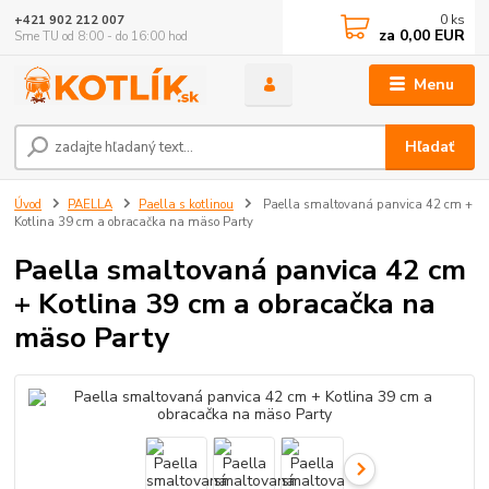
0
ks
+421 902 212 007
za
0,00 EUR
Sme TU od 8:00 - do 16:00 hod
Menu
Hľadať
Úvod
PAELLA
Paella s kotlinou
Paella smaltovaná panvica 42 cm +
Kotlina 39 cm a obracačka na mäso Party
Paella smaltovaná panvica 42 cm
+ Kotlina 39 cm a obracačka na
mäso Party