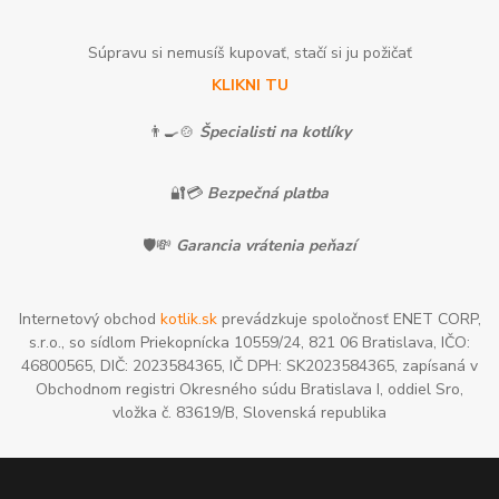
Súpravu si nemusíš kupovať, stačí si ju požičať
KLIKNI TU
👨‍🍳🍲
Špecialisti na kotlíky
🔐💳
Bezpečná platba
🛡️💸
Garancia vrátenia peňazí
Internetový obchod
kotlik.sk
prevádzkuje spoločnosť ENET CORP,
s.r.o., so sídlom Priekopnícka 10559/24, 821 06 Bratislava, IČO:
46800565, DIČ: 2023584365, IČ DPH: SK2023584365, zapísaná v
Obchodnom registri Okresného súdu Bratislava I, oddiel Sro,
vložka č. 83619/B, Slovenská republika