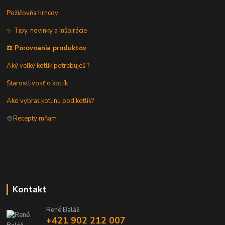
Požičovňa hrncov
✨ Tipy, novinky a inšpirácie
⚖️ Porovnania produktov
Aký veľký kotlík potrebuješ ?
Starostlivosť o kotlík
Ako vybrať kotlinu pod kotlík?
🍲
Recepty mňam
Kontakt
René Baláž
+421 902 212 007